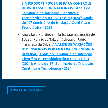
E MICROSOFT POWER BI PARA CONTROLE
DE PROCESSOS OPERACIONAIS
,
Anais do
Seminário de Iniciação Científica e
Tecnológica do IFG: v. 17 n. 1 (2024): Anais
do 17º Seminário de Iniciação Científica e
Tecnológica - 2024
Ana Clara Martins Lindorio, Mateus Rocha de
Souza, Henrique Takashi Idogava, Fabio
Francisco da Silva,
ANÁLISE DE VARIAÇÕES
DIMENSIONAIS POR MEIO DA ENGENHARIA
REVERSA
,
Anais do Seminário de Iniciação
Científica e Tecnológica do IFG: v. 17 n. 1
(2024): Anais do 17º Seminário de Iniciação
Científica e Tecnológica - 2024
ENVIAR SUBMISSÃO