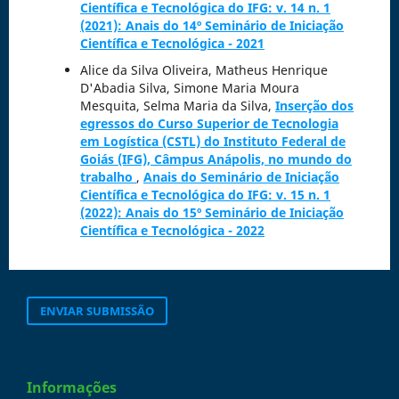
Científica e Tecnológica do IFG: v. 14 n. 1
(2021): Anais do 14º Seminário de Iniciação
Científica e Tecnológica - 2021
Alice da Silva Oliveira, Matheus Henrique
D'Abadia Silva, Simone Maria Moura
Mesquita, Selma Maria da Silva,
Inserção dos
egressos do Curso Superior de Tecnologia
em Logística (CSTL) do Instituto Federal de
Goiás (IFG), Câmpus Anápolis, no mundo do
trabalho
,
Anais do Seminário de Iniciação
Científica e Tecnológica do IFG: v. 15 n. 1
(2022): Anais do 15º Seminário de Iniciação
Científica e Tecnológica - 2022
ENVIAR SUBMISSÃO
Informações