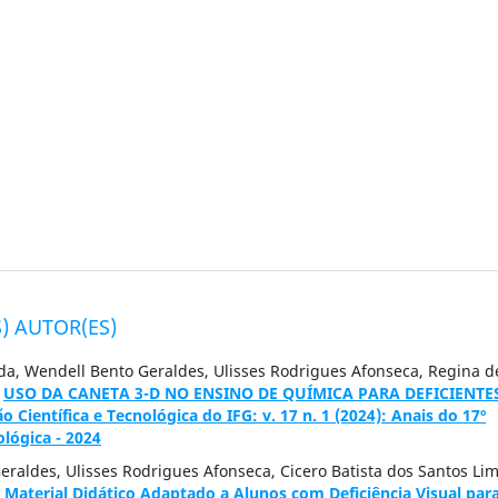
) AUTOR(ES)
eda, Wendell Bento Geraldes, Ulisses Rodrigues Afonseca, Regina d
,
USO DA CANETA 3-D NO ENSINO DE QUÍMICA PARA DEFICIENTE
o Científica e Tecnológica do IFG: v. 17 n. 1 (2024): Anais do 17º
ológica - 2024
eraldes, Ulisses Rodrigues Afonseca, Cicero Batista dos Santos Lim
Material Didático Adaptado a Alunos com Deficiência Visual par