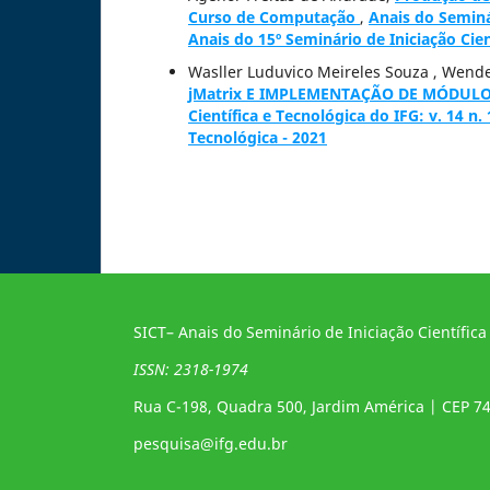
Curso de Computação
,
Anais do Seminár
Anais do 15º Seminário de Iniciação Cien
Wasller Luduvico Meireles Souza , Wende
jMatrix E IMPLEMENTAÇÃO DE MÓDUL
Científica e Tecnológica do IFG: v. 14 n.
Tecnológica - 2021
SICT– Anais do Seminário de Iniciação Científica
ISSN: 2318-1974
Rua C-198, Quadra 500, Jardim América | CEP 7
pesquisa@ifg.edu.br