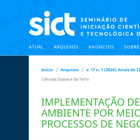
ATUAL
ARQUIVOS
ANÚNCIOS
SOBR
Início
/
Arquivos
/
v. 17 n. 1 (2024): Anais do
Ciências Exatas e da Terra
IMPLEMENTAÇÃO DE 
AMBIENTE POR MEIO
PROCESSOS DE NEG