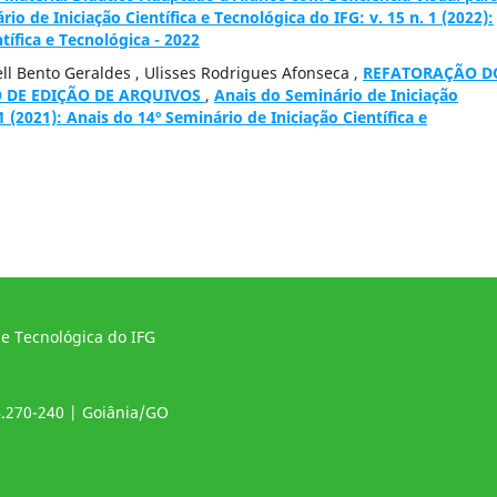
io de Iniciação Científica e Tecnológica do IFG: v. 15 n. 1 (2022):
tífica e Tecnológica - 2022
ll Bento Geraldes , Ulisses Rodrigues Afonseca ,
REFATORAÇÃO D
O DE EDIÇÃO DE ARQUIVOS
,
Anais do Seminário de Iniciação
 1 (2021): Anais do 14º Seminário de Iniciação Científica e
 e Tecnológica do IFG
4.270-240 | Goiânia/GO