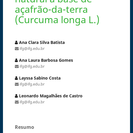
açafrão-da-terra
(Curcuma longa L.)
Ana Clara Silva Batista
ifg@ifg.edu.br
Ana Laura Barbosa Gomes
ifg@ifg.edu.br
Layssa Sabino Costa
ifg@ifg.edu.br
Leonardo Magalhães de Castro
ifg@ifg.edu.br
Resumo