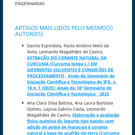
ENGENHARIAS
ARTIGOS MAIS LIDOS PELO MESMO(S)
AUTOR(ES)
Danilo Espíndola, Paulo Antônio Melo de
Ávila, Leonardo Magalhães de Castro,
EXTRAÇÃO DO CORANTE NATURAL DA
CÚRCUMA (Curcuma longa L.) EM
DIFERENTES SOLVENTES E CONDIÇÕES DE
PROCESSAMENTO
,
Anais do Seminário de
Iniciação Científica e Tecnológica do IFG: v.
18 n. 1 (2025): Anais do 18º Seminário de
Iniciação Científica e Tecnológica - 2025
Ana Clara Silva Batista, Ana Laura Barbosa
Gomes, Layssa Sabino Costa, Leonardo
Magalhães de Castro,
Elaboração e avaliação
físico-química do iogurte tipo batido com
adição de polpa de maracujá e corante
natural à base de açafrão-da-terra (Curcuma