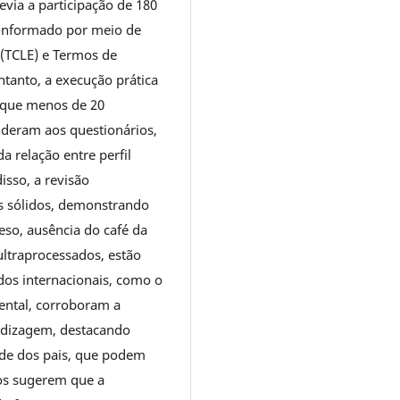
evia a participação de 180
informado por meio de
 (TCLE) e Termos de
ntanto, a execução prática
z que menos de 20
nderam aos questionários,
da relação entre perfil
sso, a revisão
os sólidos, demonstrando
eso, ausência do café da
traprocessados, estão
dos internacionais, como o
ental, corroboram a
endizagem, destacando
ade dos pais, que podem
idos sugerem que a