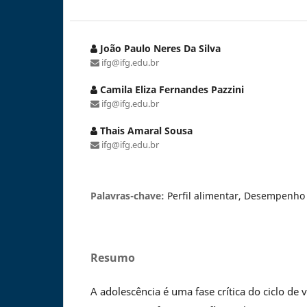
João Paulo Neres Da Silva
ifg@ifg.edu.br
Camila Eliza Fernandes Pazzini
ifg@ifg.edu.br
Thais Amaral Sousa
ifg@ifg.edu.br
Palavras-chave:
Perfil alimentar, Desempenho 
Resumo
A adolescência é uma fase crítica do ciclo de 