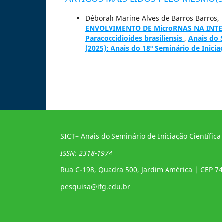
Déborah Marine Alves de Barros Barros, P
ENVOLVIMENTO DE MicroRNAS NA INT
Paracoccidioides brasiliensis
,
Anais do S
(2025): Anais do 18º Seminário de Inicia
SICT– Anais do Seminário de Iniciação Científica
ISSN: 2318-1974
Rua C-198, Quadra 500, Jardim América | CEP 7
pesquisa@ifg.edu.br