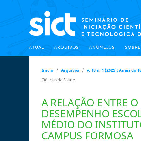
ATUAL
ARQUIVOS
ANÚNCIOS
SOBR
Início
/
Arquivos
/
v. 18 n. 1 (2025): Anais do
Ciências da Saúde
A RELAÇÃO ENTRE O 
DESEMPENHO ESCOL
MÉDIO DO INSTITUT
CAMPUS FORMOSA