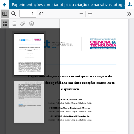
Experimentações com cianotipia: a criação de narrativas fotográficas na intersecção entre arte e química