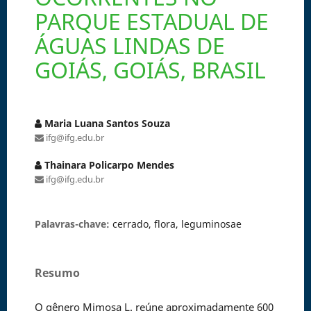
PARQUE ESTADUAL DE
ÁGUAS LINDAS DE
GOIÁS, GOIÁS, BRASIL
Maria Luana Santos Souza
ifg@ifg.edu.br
Thainara Policarpo Mendes
ifg@ifg.edu.br
Palavras-chave:
cerrado, flora, leguminosae
Resumo
O gênero Mimosa L. reúne aproximadamente 600