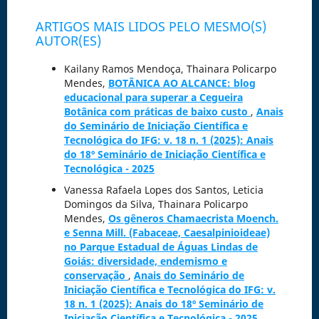
ARTIGOS MAIS LIDOS PELO MESMO(S)
AUTOR(ES)
Kailany Ramos Mendoça, Thainara Policarpo
Mendes,
BOTÂNICA AO ALCANCE: blog
educacional para superar a Cegueira
Botânica com práticas de baixo custo
,
Anais
do Seminário de Iniciação Científica e
Tecnológica do IFG: v. 18 n. 1 (2025): Anais
do 18º Seminário de Iniciação Científica e
Tecnológica - 2025
Vanessa Rafaela Lopes dos Santos, Leticia
Domingos da Silva, Thainara Policarpo
Mendes,
Os gêneros Chamaecrista Moench.
e Senna Mill. (Fabaceae, Caesalpinioideae)
no Parque Estadual de Águas Lindas de
Goiás: diversidade, endemismo e
conservação
,
Anais do Seminário de
Iniciação Científica e Tecnológica do IFG: v.
18 n. 1 (2025): Anais do 18º Seminário de
Iniciação Científica e Tecnológica - 2025