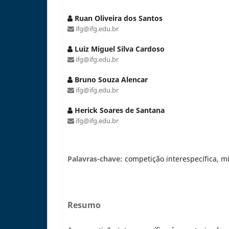
Ruan Oliveira dos Santos
ifg@ifg.edu.br
Luiz Miguel Silva Cardoso
ifg@ifg.edu.br
Bruno Souza Alencar
ifg@ifg.edu.br
Herick Soares de Santana
ifg@ifg.edu.br
Palavras-chave:
competição interespecífica, m
Resumo