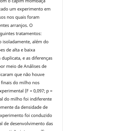
ca com o capim mombaça
lizado um experimento em
sos nos quais foram
entes arranjos. O
guintes tratamentos:
do isoladamente, além do
es de alta e baixa
duplicata, e as diferenças
por meio de Análises de
dicaram que não houve
 finais do milho nos
perimental (F = 0,097; p =
l do milho foi indiferente
emente da densidade de
 experimento foi conduzido
cial de desenvolvimento das