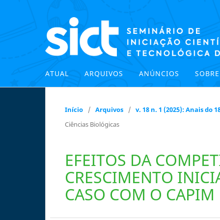
ATUAL
ARQUIVOS
ANÚNCIOS
SOBR
Início
/
Arquivos
/
v. 18 n. 1 (2025): Anais do
Ciências Biológicas
EFEITOS DA COMPET
CRESCIMENTO INICI
CASO COM O CAPI