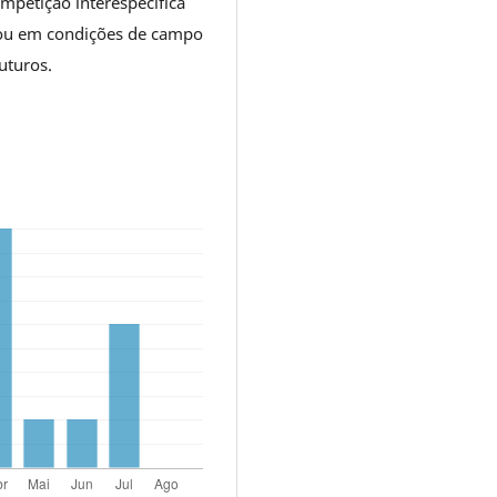
mpetição interespecífica
 ou em condições de campo
uturos.