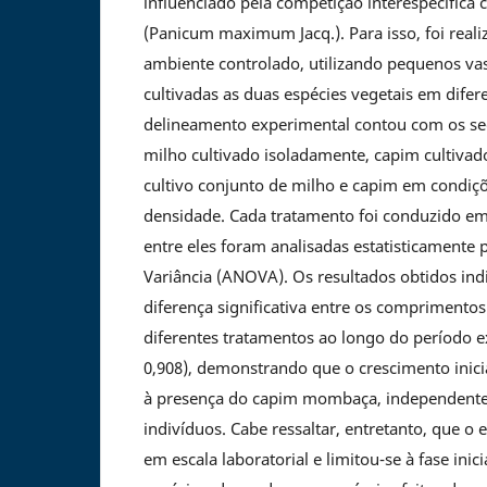
influenciado pela competição interespecífi
(Panicum maximum Jacq.). Para isso, foi rea
ambiente controlado, utilizando pequenos va
cultivadas as duas espécies vegetais em difer
delineamento experimental contou com os se
milho cultivado isoladamente, capim cultiva
cultivo conjunto de milho e capim em condiçõ
densidade. Cada tratamento foi conduzido em 
entre eles foram analisadas estatisticamente 
Variância (ANOVA). Os resultados obtidos in
diferença significativa entre os comprimentos
diferentes tratamentos ao longo do período ex
0,908), demonstrando que o crescimento inicia
à presença do capim mombaça, independent
indivíduos. Cabe ressaltar, entretanto, que o
em escala laboratorial e limitou-se à fase ini