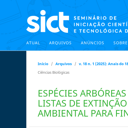
ATUAL
ARQUIVOS
ANÚNCIOS
SOBR
Início
/
Arquivos
/
v. 18 n. 1 (2025): Anais do
Ciências Biológicas
ESPÉCIES ARBÓREA
LISTAS DE EXTINÇÃ
AMBIENTAL PARA FI