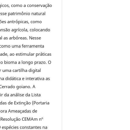
gicos, como a conservação
esse patrimônio natural
es antrópicas, como
são agrícola, colocando
al as arbóreas. Nesse
a como uma ferramenta
ade, ao estimular práticas
 do bioma a longo prazo. O
 uma cartilha digital
 didática e interativa as
Cerrado goiano. A
ir da análise da Lista
das de Extinção (Portaria
Flora Ameaçadas de
 (Resolução CEMAm nº
9 espécies constantes na