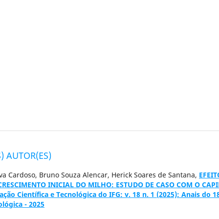
) AUTOR(ES)
lva Cardoso, Bruno Souza Alencar, Herick Soares de Santana,
EFEIT
CRESCIMENTO INICIAL DO MILHO: ESTUDO DE CASO COM O CAP
ção Científica e Tecnológica do IFG: v. 18 n. 1 (2025): Anais do 1
ológica - 2025