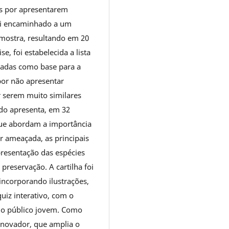
as por apresentarem
foi encaminhado a um
 amostra, resultando em 20
e, foi estabelecida a lista
izadas como base para a
por não apresentar
r serem muito similares
ido apresenta, em 32
ue abordam a importância
r ameaçada, as principais
presentação das espécies
preservação. A cartilha foi
incorporando ilustrações,
uiz interativo, com o
elo público jovem. Como
inovador, que amplia o