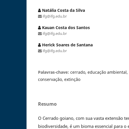
Natália Costa da Silva
ifg@ifg.edu.br
Kauan Costa dos Santos
ifg@ifg.edu.br
Herick Soares de Santana
ifg@ifg.edu.br
Palavras-chave:
cerrado, educação ambiental, 
conservação, extinção
Resumo
O Cerrado goiano, com sua vasta extensão terr
biodiversidade, é um bioma essencial para o e