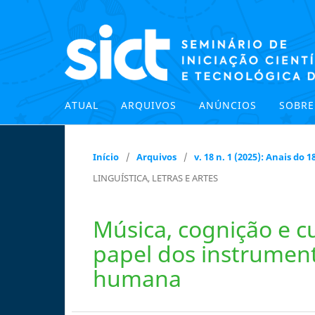
ATUAL
ARQUIVOS
ANÚNCIOS
SOBR
Início
/
Arquivos
/
v. 18 n. 1 (2025): Anais do
LINGUÍSTICA, LETRAS E ARTES
Música, cognição e c
papel dos instrumen
humana