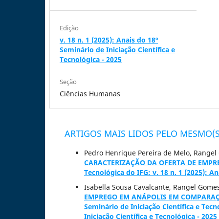
Edição
v. 18 n. 1 (2025): Anais do 18º
Seminário de Iniciação Científica e
Tecnológica - 2025
Seção
Ciências Humanas
ARTIGOS MAIS LIDOS PELO MESMO(S
Pedro Henrique Pereira de Melo, Range
CARACTERIZAÇÃO DA OFERTA DE EMPRE
Tecnológica do IFG: v. 18 n. 1 (2025): An
Isabella Sousa Cavalcante, Rangel Gom
EMPREGO EM ANÁPOLIS EM COMPARAÇ
Seminário de Iniciação Científica e Tecn
Iniciação Científica e Tecnológica - 2025