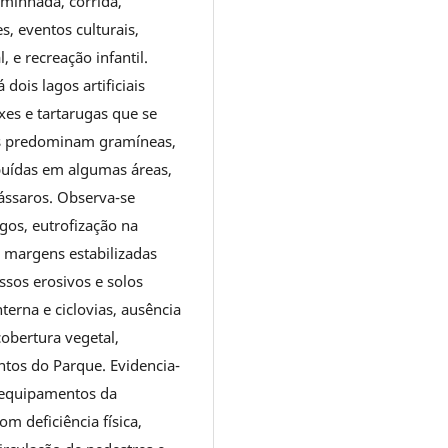
aminhada, corrida,
, eventos culturais,
, e recreação infantil.
dois lagos artificiais
xes e tartarugas que se
es predominam gramíneas,
buídas em algumas áreas,
pássaros. Observa-se
gos, eutrofização na
as margens estabilizadas
ssos erosivos e solos
terna e ciclovias, ausência
obertura vegetal,
ntos do Parque. Evidencia-
e equipamentos da
om deficiência física,