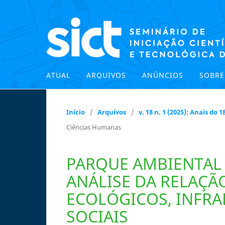
ATUAL
ARQUIVOS
ANÚNCIOS
SOBR
Início
/
Arquivos
/
v. 18 n. 1 (2025): Anais do
Ciências Humanas
PARQUE AMBIENTAL 
ANÁLISE DA RELAÇÃ
ECOLÓGICOS, INFRA
SOCIAIS