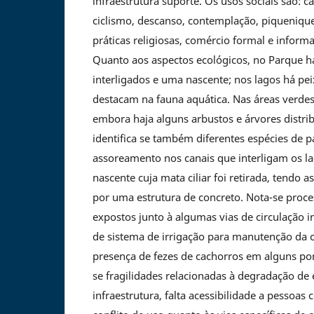
infraestrutura suporte. Os usos sociais são: c
ciclismo, descanso, contemplação, piqueniques
práticas religiosas, comércio formal e informal
Quanto aos aspectos ecológicos, no Parque há 
interligados e uma nascente; nos lagos há pei
destacam na fauna aquática. Nas áreas verd
embora haja alguns arbustos e árvores distri
identifica se também diferentes espécies de 
assoreamento nos canais que interligam os la
nascente cuja mata ciliar foi retirada, tendo 
por uma estrutura de concreto. Nota-se proce
expostos junto à algumas vias de circulação in
de sistema de irrigação para manutenção da c
presença de fezes de cachorros em alguns po
se fragilidades relacionadas à degradação d
infraestrutura, falta acessibilidade a pessoas c