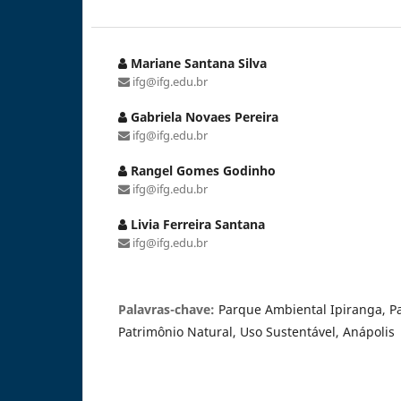
Mariane Santana Silva
ifg@ifg.edu.br
Gabriela Novaes Pereira
ifg@ifg.edu.br
Rangel Gomes Godinho
ifg@ifg.edu.br
Livia Ferreira Santana
ifg@ifg.edu.br
Palavras-chave:
Parque Ambiental Ipiranga, P
Patrimônio Natural, Uso Sustentável, Anápolis