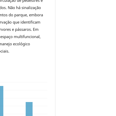
circulação de pedestres e
dos. Não há sinalização
entos do parque, embora
rvação que identificam
rvores e pássaros. Em
 espaço multifuncional,
manejo ecológico
iais.