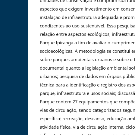
unidades de conservação e cumpram sua funç
aspectos que exigem investimento em conser
instalação de infraestrutura adequada e promo
condizentes ao uso sustentável. Essa pesquisa 
relação entre aspectos ecológicos, infraestrutu
Parque Ipiranga a fim de avaliar o cumprime
socioecológicas. A metodologia se constitui e
sobre parques ambientais urbanos e sobre o 
documental quanto a legislação ambiental so
urbanos; pesquisa de dados em órgãos público
técnica para a identificação e registro dos as
parque, infraestrutura e usos sociais; discuss
Parque contém 27 equipamentos que compõem
vias de circulação, sendo categorizados segu
específica: recreação, descanso, educação amb
atividade física, via de circulação interna, cic