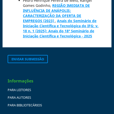
Pedro Henrique Pereira de Melo, Rangel
Gomes Godinho,
REGIÃO IMEDIATA DE
INFLUÊNCIA DE ANÁPOLIS:
CARACTERIZAÇÃO DA OFERTA DE
EMPREGOS (2023)
,
Anais do Seminário de
Iniciação Científica e Tecnológica do IFG: v.
18 n. 1 (2025): Anais do 18º Seminário de
Iniciação Científica e Tecnológica - 2025
ENVIAR SUBMISSÃO
Informações
PARA LEITORES
PARA AUTORES
PARA BIBLIOTECÁRIOS