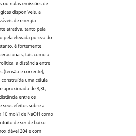
s ou nulas emissões de
gicas disponíveis, a
váveis de energia
e atrativa, tanto pela
to pela elevada pureza do
etanto, é fortemente
eracionais, tais como a
lítica, a distância entre
s (tensão e corrente),
i construída uma célula
me aproximado de 3,3L,
distância entre os
e seus efeitos sobre a
ção 10 mol/l de NaOH como
intuito de ser de baixo
noxidável 304 e com