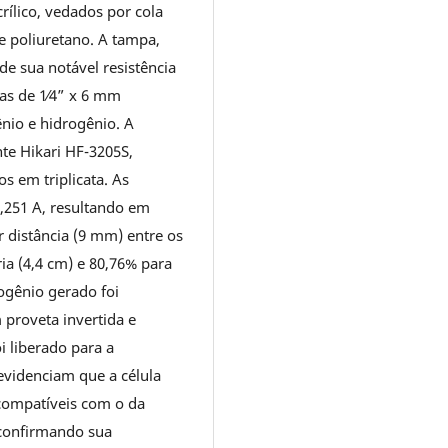
rílico, vedados por cola
de poliuretano. A tampa,
de sua notável resistência
as de 1⁄4” x 6 mm
ênio e hidrogênio. A
nte Hikari HF-3205S,
s em triplicata. As
0,251 A, resultando em
r distância (9 mm) entre os
ria (4,4 cm) e 80,76% para
ogênio gerado foi
proveta invertida e
 liberado para a
evidenciam que a célula
s compatíveis com o da
 confirmando sua