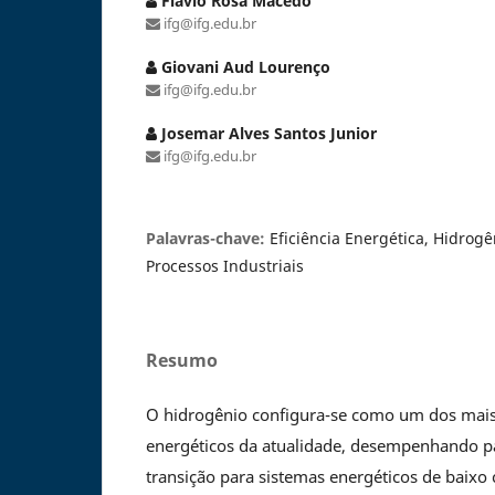
Flávio Rosa Macedo
ifg@ifg.edu.br
Giovani Aud Lourenço
ifg@ifg.edu.br
Josemar Alves Santos Junior
ifg@ifg.edu.br
Palavras-chave:
Eficiência Energética, Hidrogê
Processos Industriais
Resumo
O hidrogênio configura-se como um dos mais
energéticos da atualidade, desempenhando pa
transição para sistemas energéticos de baixo