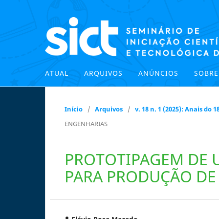
ATUAL
ARQUIVOS
ANÚNCIOS
SOBR
Início
/
Arquivos
/
v. 18 n. 1 (2025): Anais do
ENGENHARIAS
PROTOTIPAGEM DE 
PARA PRODUÇÃO DE