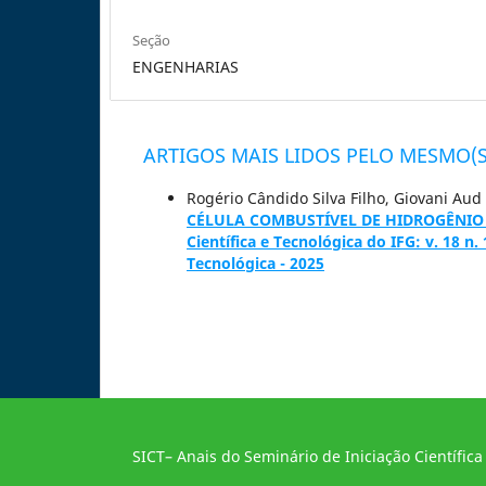
Seção
ENGENHARIAS
ARTIGOS MAIS LIDOS PELO MESMO(S
Rogério Cândido Silva Filho, Giovani Aud
CÉLULA COMBUSTÍVEL DE HIDROGÊNIO 
Científica e Tecnológica do IFG: v. 18 n.
Tecnológica - 2025
SICT– Anais do Seminário de Iniciação Científica