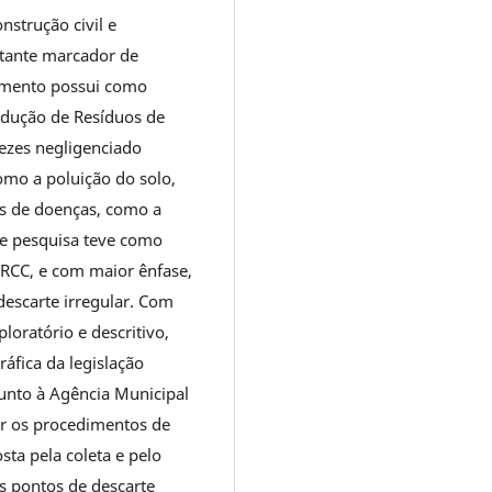
strução civil e
rtante marcador de
umento possui como
dução de Resíduos de
vezes negligenciado
como a poluição do solo,
es de doenças, como a
te pesquisa teve como
 RCC, e com maior ênfase,
descarte irregular. Com
loratório e descritivo,
áfica da legislação
 junto à Agência Municipal
 os procedimentos de
ta pela coleta e pelo
s pontos de descarte