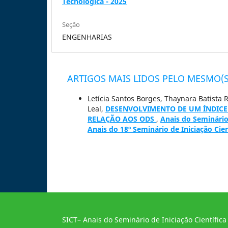
Tecnológica - 2025
Seção
ENGENHARIAS
ARTIGOS MAIS LIDOS PELO MESMO(S
Letícia Santos Borges, Thaynara Batista
Leal,
DESENVOLVIMENTO DE UM ÍNDICE
RELAÇÃO AOS ODS
,
Anais do Seminário 
Anais do 18º Seminário de Iniciação Cien
SICT– Anais do Seminário de Iniciação Científica