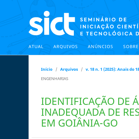
ATUAL
ARQUIVOS
ANÚNCIOS
SOBR
Início
/
Arquivos
/
v. 18 n. 1 (2025): Anais do
ENGENHARIAS
IDENTIFICAÇÃO DE 
INADEQUADA DE RES
EM GOIÂNIA-GO