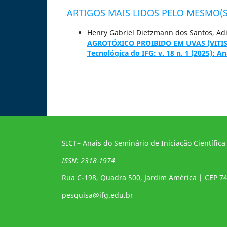
ARTIGOS MAIS LIDOS PELO MESMO(S
Henry Gabriel Dietzmann dos Santos, Ad
AGROTÓXICO PROIBIDO EM UVAS (VITIS
Tecnológica do IFG: v. 18 n. 1 (2025): An
SICT– Anais do Seminário de Iniciação Científica
ISSN: 2318-1974
Rua C-198, Quadra 500, Jardim América | CEP 7
pesquisa@ifg.edu.br