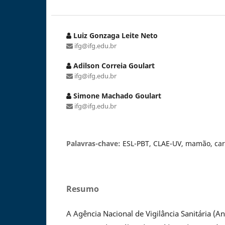
Luiz Gonzaga Leite Neto
ifg@ifg.edu.br
Adilson Correia Goulart
ifg@ifg.edu.br
Simone Machado Goulart
ifg@ifg.edu.br
Palavras-chave:
ESL-PBT, CLAE-UV, mamão, car
Resumo
A Agência Nacional de Vigilância Sanitária (A