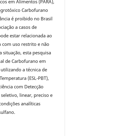
icos em Alimentos (PARA),
 agrotóxico Carbofurano
cia é proibido no Brasil
ociação a casos de
ode estar relacionada ao
 com uso restrito e não
 situação, esta pesquisa
dual de Carbofurano em
tilizando a técnica de
 Temperatura (ESL-PBT),
iciência com Detecção
eletivo, linear, preciso e
condições analíticas
sulfano.