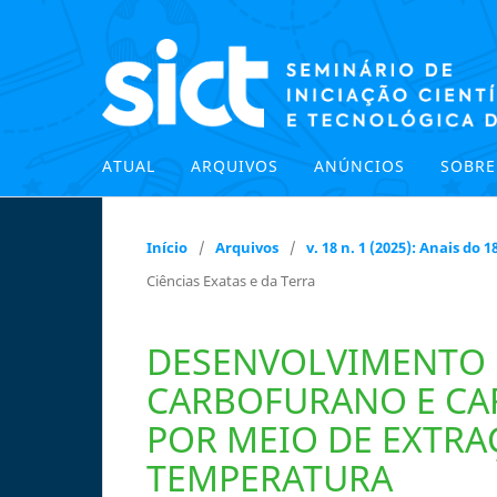
ATUAL
ARQUIVOS
ANÚNCIOS
SOBR
Início
/
Arquivos
/
v. 18 n. 1 (2025): Anais do
Ciências Exatas e da Terra
DESENVOLVIMENTO 
CARBOFURANO E C
POR MEIO DE EXTRA
TEMPERATURA