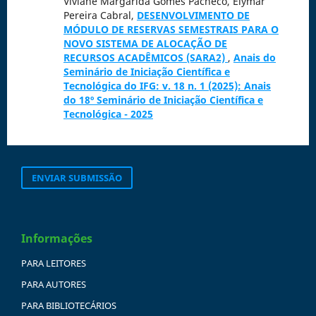
Viviane Margarida Gomes Pacheco, Elymar
Pereira Cabral,
DESENVOLVIMENTO DE
MÓDULO DE RESERVAS SEMESTRAIS PARA O
NOVO SISTEMA DE ALOCAÇÃO DE
RECURSOS ACADÊMICOS (SARA2)
,
Anais do
Seminário de Iniciação Científica e
Tecnológica do IFG: v. 18 n. 1 (2025): Anais
do 18º Seminário de Iniciação Científica e
Tecnológica - 2025
ENVIAR SUBMISSÃO
Informações
PARA LEITORES
PARA AUTORES
PARA BIBLIOTECÁRIOS