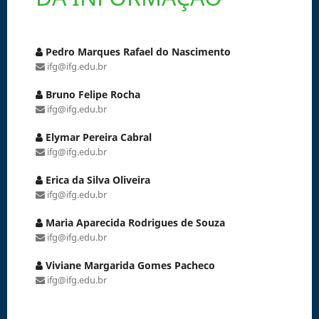
Pedro Marques Rafael do Nascimento
ifg@ifg.edu.br
Bruno Felipe Rocha
ifg@ifg.edu.br
Elymar Pereira Cabral
ifg@ifg.edu.br
Erica da Silva Oliveira
ifg@ifg.edu.br
Maria Aparecida Rodrigues de Souza
ifg@ifg.edu.br
Viviane Margarida Gomes Pacheco
ifg@ifg.edu.br