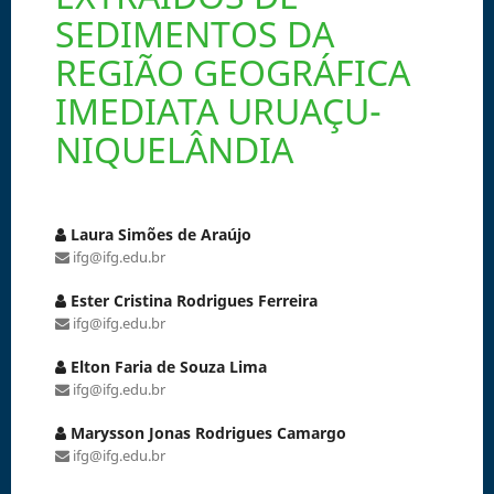
SEDIMENTOS DA
REGIÃO GEOGRÁFICA
IMEDIATA URUAÇU-
NIQUELÂNDIA
Laura Simões de Araújo
ifg@ifg.edu.br
Ester Cristina Rodrigues Ferreira
ifg@ifg.edu.br
Elton Faria de Souza Lima
ifg@ifg.edu.br
Marysson Jonas Rodrigues Camargo
ifg@ifg.edu.br