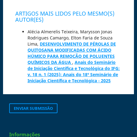
ARTIGOS MAIS LIDOS PELO MESMO(S)
AUTOR(ES)
Alécia Almerelis Teixeira, Marysson Jonas
Rodrigues Camargo, Elton Faria de Souza
Lima,
DESENVOLVIMENTO DE PÉROLAS DE
QUITOSANA MODIFICADAS COM ÁCIDO
HÚMICO PARA REMOÇÃO DE POLUENTES
QUÍMICOS DA ÁGUA
,
Anais do Seminário
de Iniciação Científica e Tecnológica do IFG:
v. 18 n. 1 (2025): Anais do 18º Seminário de
Iniciação Científica e Tecnológica - 2025
ENVIAR SUBMISSÃO
Informações