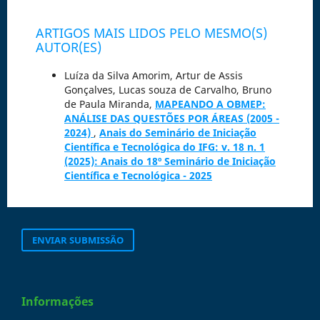
ARTIGOS MAIS LIDOS PELO MESMO(S)
AUTOR(ES)
Luíza da Silva Amorim, Artur de Assis
Gonçalves, Lucas souza de Carvalho, Bruno
de Paula Miranda,
MAPEANDO A OBMEP:
ANÁLISE DAS QUESTÕES POR ÁREAS (2005 -
2024)
,
Anais do Seminário de Iniciação
Científica e Tecnológica do IFG: v. 18 n. 1
(2025): Anais do 18º Seminário de Iniciação
Científica e Tecnológica - 2025
ENVIAR SUBMISSÃO
Informações