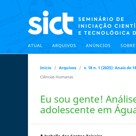
ATUAL
ARQUIVOS
ANÚNCIOS
SOBR
Início
/
Arquivos
/
v. 18 n. 1 (2025): Anais do
Ciências Humanas
Eu sou gente! Análise
adolescente em Águ