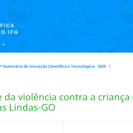
E
 18º Seminário de Iniciação Científica e Tecnológica - 2025
/
 da violência contra a criança
as Lindas-GO