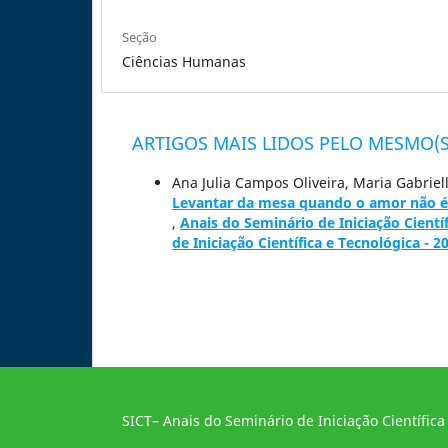
Seção
Ciências Humanas
ARTIGOS MAIS LIDOS PELO MESMO(S
Ana Julia Campos Oliveira, Maria Gabriell
Levantar da mesa quando o amor não é 
,
Anais do Seminário de Iniciação Científ
de Iniciação Científica e Tecnológica - 2
SICT– Anais do Seminário de Iniciação Científica