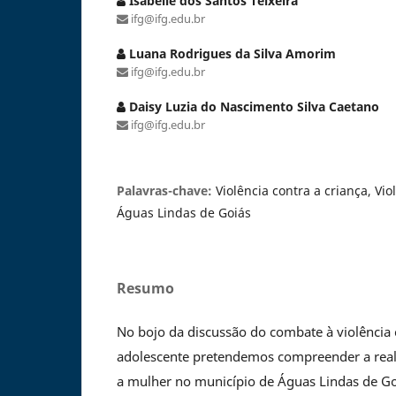
Isabelle dos Santos Teixeira
ifg@ifg.edu.br
Luana Rodrigues da Silva Amorim
ifg@ifg.edu.br
Daisy Luzia do Nascimento Silva Caetano
ifg@ifg.edu.br
Palavras-chave:
Violência contra a criança, Vi
Águas Lindas de Goiás
Resumo
No bojo da discussão do combate à violência c
adolescente pretendemos compreender a reali
a mulher no município de Águas Lindas de Go