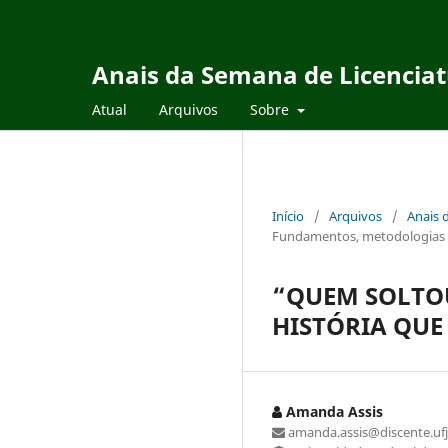
Anais da Semana de Licencia
Atual
Arquivos
Sobre
Início
/
Arquivos
/
Anais 
Fundamentos, metodologias e
“QUEM SOLTO
HISTÓRIA QUE
Amanda Assis
amanda.assis@discente.ufj