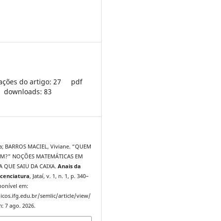
ações do artigo: 27
pdf
downloads: 83
a; BARROS MACIEL, Viviane. “QUEM
M?” NOÇÕES MATEMÁTICAS EM
 QUE SAIU DA CAIXA.
Anais da
cenciatura
, Jataí, v. 1, n. 1, p. 340–
ponível em:
icos.ifg.edu.br/semlic/article/view/
: 7 ago. 2026.