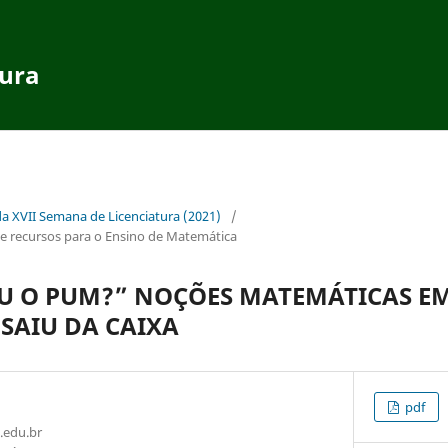
tura
da XVII Semana de Licenciatura (2021)
/
 recursos para o Ensino de Matemática
U O PUM?” NOÇÕES MATEMÁTICAS E
 SAIU DA CAIXA
pdf
.edu.br