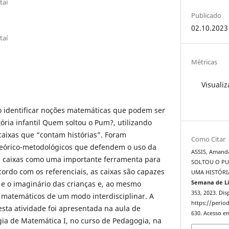
taí
Publicado
02.10.2023
taí
Métricas
Visualiz
vo identificar noções matemáticas que podem ser
tória infantil Quem soltou o Pum?, utilizando
caixas que “contam histórias”. Foram
Como Citar
 teórico-metodológicos que defendem o uso da
ASSIS, Amand
sas caixas como uma importante ferramenta para
SOLTOU O PU
ordo com os referenciais, as caixas são capazes
UMA HISTÓRIA
 e o imaginário das crianças e, ao mesmo
Semana de Li
353, 2023. Dis
 matemáticos de um modo interdisciplinar. A
https://period
sta atividade foi apresentada na aula de
630. Acesso em
a de Matemática I, no curso de Pedagogia, na