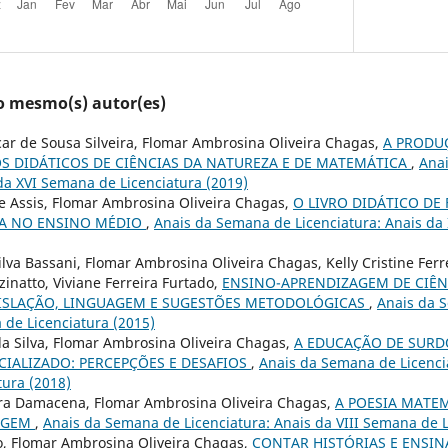
lo mesmo(s) autor(es)
ar de Sousa Silveira, Flomar Ambrosina Oliveira Chagas,
A PRODUÇ
OS DIDÁTICOS DE CIÊNCIAS DA NATUREZA E DE MATEMÁTICA
,
Ana
 da XVI Semana de Licenciatura (2019)
 Assis, Flomar Ambrosina Oliveira Chagas,
O LIVRO DIDÁTICO DE 
A NO ENSINO MÉDIO
,
Anais da Semana de Licenciatura: Anais da
lva Bassani, Flomar Ambrosina Oliveira Chagas, Kelly Cristine Ferr
inatto, Viviane Ferreira Furtado,
ENSINO-APRENDIZAGEM DE CIÊN
ISLAÇÃO, LINGUAGEM E SUGESTÕES METODOLÓGICAS
,
Anais da S
 de Licenciatura (2015)
a Silva, Flomar Ambrosina Oliveira Chagas,
A EDUCAÇÃO DE SURD
CIALIZADO: PERCEPÇÕES E DESAFIOS
,
Anais da Semana de Licenci
ura (2018)
eira Damacena, Flomar Ambrosina Oliveira Chagas,
A POESIA MATE
AGEM
,
Anais da Semana de Licenciatura: Anais da VIII Semana de L
o, Flomar Ambrosina Oliveira Chagas,
CONTAR HISTÓRIAS E ENSI