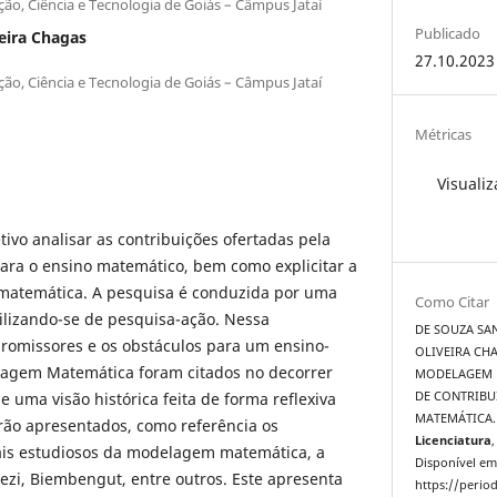
ção, Ciência e Tecnologia de Goiás – Câmpus Jataí
Publicado
eira Chagas
27.10.2023
ção, Ciência e Tecnologia de Goiás – Câmpus Jataí
Métricas
Visualiz
ivo analisar as contribuições ofertadas pela
a o ensino matemático, bem como explicitar a
matemática. A pesquisa é conduzida por uma
Como Citar
ilizando-se de pesquisa-ação. Nessa
DE SOUZA SAN
promissores e os obstáculos para um ensino-
OLIVEIRA CHA
gem Matemática foram citados no decorrer
MODELAGEM M
e uma visão histórica feita de forma reflexiva
DE CONTRIBU
MATEMÁTICA
rão apresentados, como referência os
Licenciatura
,
ais estudiosos da modelagem matemática, a
Disponível em
ezi, Biembengut, entre outros. Este apresenta
https://period