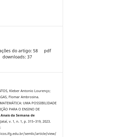
ações do artigo: 58
pdf
downloads: 37
TOS, Kleber Antonio Lourenço;
GAS, Flomar Ambrosina.
ATEMÁTICA: UMA POSSIBILIDADE
IÇÃO PARA O ENSINO DE
.
Anais da Semana de
 Jataí, v. 1, n. 1, p. 315–319, 2023.
:
icos.ifg.edu.br/semlic/article/view/