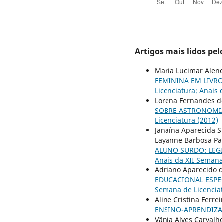
Artigos mais lidos pe
Maria Lucimar Alenc
FEMININA EM LIVR
Licenciatura: Anais
Lorena Fernandes de
SOBRE ASTRONOMI
Licenciatura (2012)
Janaína Aparecida Si
Layanne Barbosa Paz
ALUNO SURDO: LEG
Anais da XII Semana
Adriano Aparecido d
EDUCACIONAL ESPE
Semana de Licenciat
Aline Cristina Ferr
ENSINO-APRENDIZ
Vânia Alves Carvalh