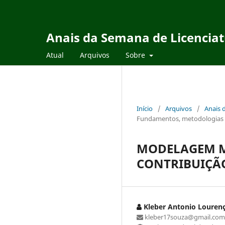
Anais da Semana de Licencia
Atual
Arquivos
Sobre
Início
/
Arquivos
/
Anais 
Fundamentos, metodologias e
MODELAGEM M
CONTRIBUIÇÃO
Kleber Antonio Lourenç
kleber17souza@gmail.com