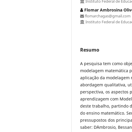
Instituto Federal de Educa
Flomar Ambrosina Oliv
flomarchagas@gmail.com
Instituto Federal de Educa
Resumo
A pesquisa tem como objet
modelagem matemática par
aplicação da modelagem 
abordagem qualitativa, ut
perspectiva, os aspectos 
aprendizagem com Modela
deste trabalho, partindo d
do ensino matemático. Se
pressupostos dos princip
saber: D´Ambrosio, Bessan