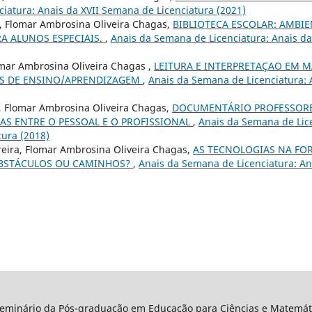
iatura: Anais da XVII Semana de Licenciatura (2021)
, Flomar Ambrosina Oliveira Chagas,
BIBLIOTECA ESCOLAR: AMBIE
A ALUNOS ESPECIAIS.
,
Anais da Semana de Licenciatura: Anais d
omar Ambrosina Oliveira Chagas ,
LEITURA E INTERPRETAÇAO EM M
ES DE ENSINO/APRENDIZAGEM
,
Anais da Semana de Licenciatura: 
s, Flomar Ambrosina Oliveira Chagas,
DOCUMENTÁRIO PROFESSORE
AS ENTRE O PESSOAL E O PROFISSIONAL
,
Anais da Semana de Lice
ura (2018)
eira, Flomar Ambrosina Oliveira Chagas,
AS TECNOLOGIAS NA FO
OBSTÁCULOS OU CAMINHOS?
,
Anais da Semana de Licenciatura: A
Seminário da Pós-graduação em Educação para Ciências e Matemáti