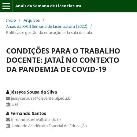
Anais da Semana de Licenciatura
Início
/
Arquivos
/
Anais da XVIII Semana de Licenciatura (2022)
/
Políticas e gestão da educação e da sala de aula
CONDIÇÕES PARA O TRABALHO
DOCENTE: JATAÍ NO CONTEXTO
DA PANDEMIA DE COVID-19
Jéssyca Sousa da Silva
jessycasousa@discente.ufj.edu.br
UFJ
Fernando Santos
fernandosantos@ufj.edu.br
Unidade Acadêmica Especial de Educação