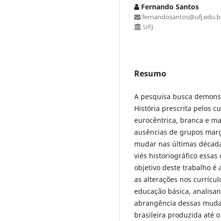
Fernando Santos
fernandosantos@ufj.edu.b
UFJ
Resumo
A pesquisa busca demonst
História prescrita pelos 
eurocêntrica, branca e ma
ausências de grupos margi
mudar nas últimas década
viés historiográfico essas
objetivo deste trabalho é 
as alterações nos currícul
educação básica, analisand
abrangência dessas mudanç
brasileira produzida até