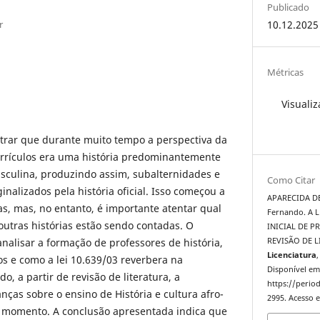
Publicado
r
10.12.2025
Métricas
Visualiz
rar que durante muito tempo a perspectiva da
currículos era uma história predominantemente
sculina, produzindo assim, subalternidades e
Como Citar
nalizados pela história oficial. Isso começou a
APARECIDA DE
s, mas, no entanto, é importante atentar qual
Fernando. A 
 outras histórias estão sendo contadas. O
INICIAL DE P
analisar a formação de professores de história,
REVISÃO DE 
Licenciatura
,
os e como a lei 10.639/03 reverbera na
Disponível em
o, a partir de revisão de literatura, a
https://period
as sobre o ensino de História e cultura afro-
2995. Acesso e
 o momento. A conclusão apresentada indica que