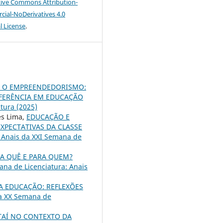
tive Commons Attribution-
al-NoDerivatives 4.0
l License
.
A O EMPREENDEDORISMO:
FERÊNCIA EM EDUCAÇÃO
tura (2025)
es Lima,
EDUCAÇÃO E
XPECTATIVAS DA CLASSE
 Anais da XXI Semana de
RA QUÊ E PARA QUEM?
na de Licenciatura: Anais
A EDUCAÇÃO: REFLEXÕES
da XX Semana de
TAÍ NO CONTEXTO DA