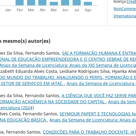
licença
Crea
NonCommerci
Internationa
lo mesmo(s) autor(es)
es Da Silva, Fernando Santos,
SAI A FORMAÇÃO HUMANA E ENTR
NAL DE EDUCAÇÃO EMPREENDEDORA E O CENTRO SEBRAE DE RE
Anais da Semana de Licenciatura: Anais da XXI Semana de Licencia
izabeth Eduarda Alves Costa, Leidiane Rodrigues Silva, Hyanka Alv
O MUNDO DO TRABALHO: ANALISANDO O PERFIL, FORMAÇÃO E E
SETOR DE SERVIÇOS EM JATAÍ.
,
Anais da Semana de Licenciatura:
es da Silva, Fernando Santos,
A CIÊNCIA QUE VOCÊ FAZ SERVE PA
FORMAÇÃO ACADÊMICA NA SOCIEDADE DO CAPITAL
,
Anais da Sema
enciatura (2024)
lves Costa, Fernando Santos,
SEYMOUR PAPERT E TECNOLOGIAS N
 NA EDUCAÇÃO BÁSICA
,
Anais da Semana de Licenciatura: Anais 
lva, Fernando Santos,
CONDIÇÕES PARA O TRABALHO DOCENTE: JA