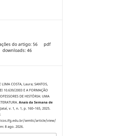
ações do artigo: 56
pdf
downloads: 46
 LIMA COSTA, Laura; SANTOS,
LEI 10.639/2003 E A FORMAÇÃO
ROFESSORES DE HISTÓRIA: UMA
LITERATURA.
Anais da Semana de
 Jataí, v. 1, n. 1, p. 160–165, 2025.
:
icos.ifg.edu.br/semlic/article/view/
m: 8 ago. 2026.