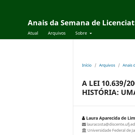
Anais da Semana de Licencia
Atual
Arquivos
Sobre
Início
/
Arquivos
/
Anais 
A LEI 10.639/
HISTÓRIA: UM
Laura Aparecida de Lim
lauracosta@discente.ufj.ed
Universidade Federal de Ja