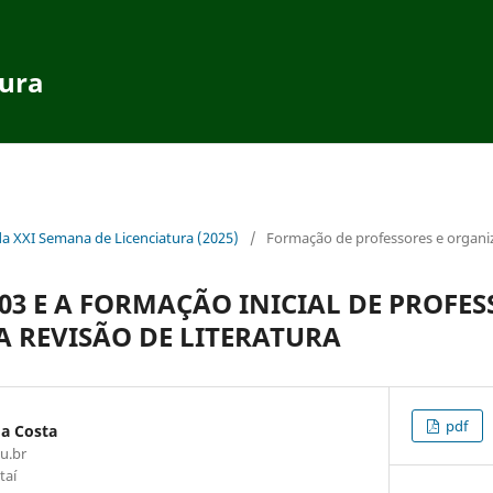
tura
da XXI Semana de Licenciatura (2025)
/
Formação de professores e organi
2003 E A FORMAÇÃO INICIAL DE PROFE
A REVISÃO DE LITERATURA
pdf
a Costa
u.br
taí