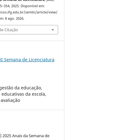
345–354, 2025. Disponível em:
icos.ifg.edu.br/semlic/article/view/
m: 8 ago. 2026.
e Citação
XI Semana de Licenciatura
e gestão da educação,
s educativas da escola,
 avaliação
c) 2025 Anais da Semana de