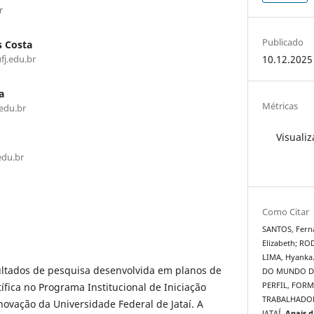
r
Publicado
s Costa
fj.edu.br
10.12.2025
a
Métricas
.edu.br
Visualiz
edu.br
Como Citar
SANTOS, Fern
Elizabeth; RO
LIMA, Hyank
ultados de pesquisa desenvolvida em planos de
DO MUNDO D
tífica no Programa Institucional de Iniciação
PERFIL, FORM
TRABALHADOR
Inovação da Universidade Federal de Jataí. A
JATAÍ.
Anais 