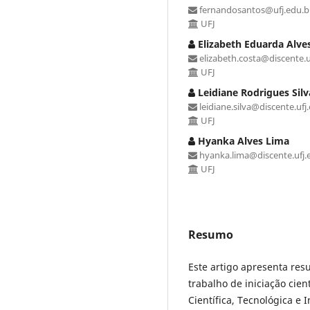
fernandosantos@ufj.edu.b
UFJ
Elizabeth Eduarda Alve
elizabeth.costa@discente.u
UFJ
Leidiane Rodrigues Silv
leidiane.silva@discente.ufj
UFJ
Hyanka Alves Lima
hyanka.lima@discente.ufj.
UFJ
Resumo
Este artigo apresenta res
trabalho de iniciação cien
Científica, Tecnológica e 