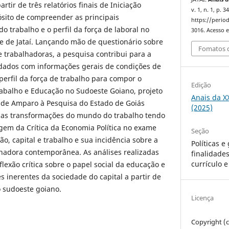
artir de três relatórios finais de Iniciação
v. 1, n. 1, p. 
pósito de compreender as principais
https://period
o trabalho e o perfil da força de laboral no
3016. Acesso e
de de Jataí. Lançando mão de questionário sobre
Fomatos d
e trabalhadoras, a pesquisa contribui para a
 dados com informações gerais de condições de
 perfil da força de trabalho para compor o
Edição
rabalho e Educação no Sudoeste Goiano, projeto
Anais da X
 de Amparo à Pesquisa do Estado de Goiás
(2025)
a as transformações do mundo do trabalho tendo
gem da Crítica da Economia Política no exame
Seção
o, capital e trabalho e sua incidência sobre a
Políticas 
lhadora contemporânea. As análises realizadas
finalidade
currículo e
lexão crítica sobre o papel social da educação e
s inerentes da sociedade do capital a partir de
o sudoeste goiano.
Licença
Copyright (