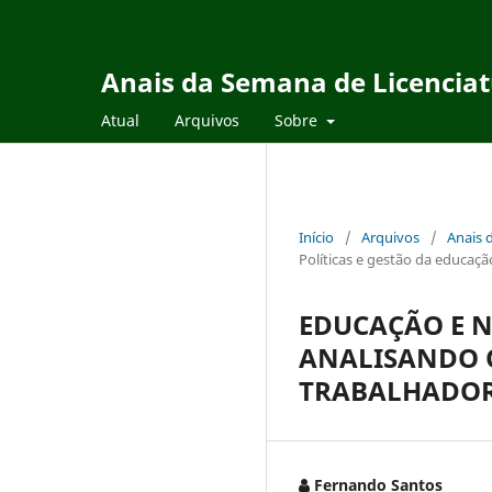
Anais da Semana de Licencia
Atual
Arquivos
Sobre
Início
/
Arquivos
/
Anais 
Políticas e gestão da educação
EDUCAÇÃO E 
ANALISANDO O
TRABALHADORA
Fernando Santos