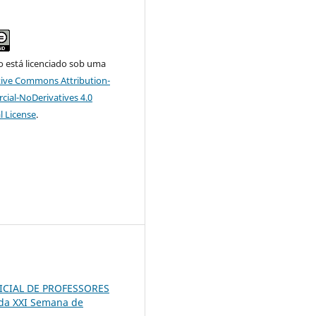
o está licenciado sob uma
tive Commons Attribution-
al-NoDerivatives 4.0
l License
.
NICIAL DE PROFESSORES
 da XXI Semana de