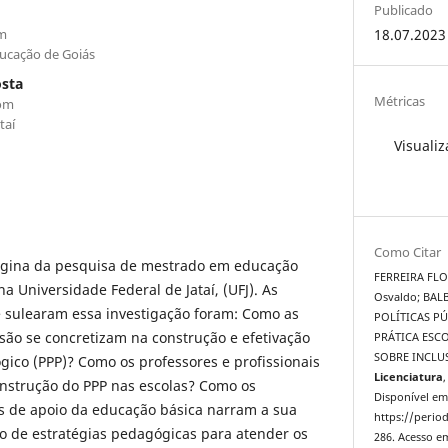
Publicado
om
18.07.2023
ducação de Goiás
osta
Métricas
com
taí
Visualiz
Como Citar
origina da pesquisa de mestrado em educação
FERREIRA FLOR
a Universidade Federal de Jataí, (UFJ). As
Osvaldo; BAL
 sulearam essa investigação foram: Como as
POLÍTICAS PÚ
usão se concretizam na construção e efetivação
PRÁTICA ESC
SOBRE INCLU
ógico (PPP)? Como os professores e profissionais
Licenciatura
,
onstrução do PPP nas escolas? Como os
Disponível em
is de apoio da educação básica narram a sua
https://period
o de estratégias pedagógicas para atender os
286. Acesso em