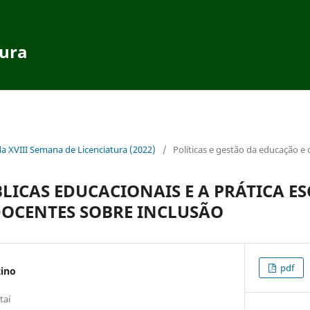
tura
da XVIII Semana de Licenciatura (2022)
/
Políticas e gestão da educação e 
BLICAS EDUCACIONAIS E A PRÁTICA E
DOCENTES SOBRE INCLUSÃO
pdf
tino
taí