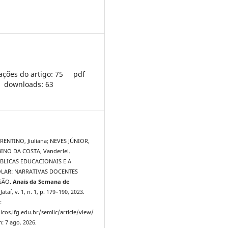
ações do artigo: 75
pdf
downloads: 63
ENTINO, Jiuliana; NEVES JÚNIOR,
BINO DA COSTA, Vanderlei.
BLICAS EDUCACIONAIS E A
OLAR: NARRATIVAS DOCENTES
SÃO.
Anais da Semana de
 Jataí, v. 1, n. 1, p. 179–190, 2023.
:
icos.ifg.edu.br/semlic/article/view/
: 7 ago. 2026.