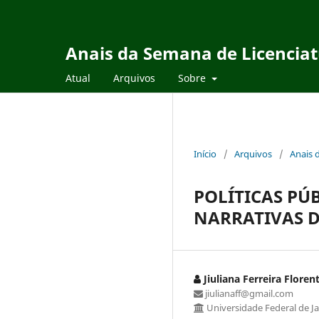
Anais da Semana de Licencia
Atual
Arquivos
Sobre
Início
/
Arquivos
/
Anais 
POLÍTICAS PÚ
NARRATIVAS 
Jiuliana Ferreira Floren
jiulianaff@gmail.com
Universidade Federal de Ja