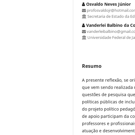
Osvaldo Neves Júnior
profosvaldojr@hotmail.c
Secretaria de Estado da E
Vanderlei Balbino da C
vanderleibalbino@gmail.
Universidade Federal de Ja
Resumo
A presente reflexão, se 
que vem sendo realizada n
questões de pesquisa que
políticas públicas de incl
do projeto político pedag
de apoio participam da c
professores e profissiona
atuação e desenvolviment