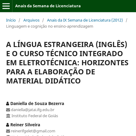
Anais da Semana de Licenciatura
Início
/
Arquivos
/
Anais da IX Semana de Licenciatura (2012)
/
Linguagem e cognição no ensino-aprendizagem
A LÍNGUA ESTRANGEIRA (INGLÊS)
E O CURSO TÉCNICO INTEGRADO
EM ELETROTÉCNICA: HORIZONTES
PARA A ELABORAÇÃO DE
MATERIAL DIDÁTICO
Daniella de Souza Bezerra
daniella@jatai.ifg.edu.br
Instituto Federal de Goiás
Reiner Silveira
reinerifgelet@gmail.com