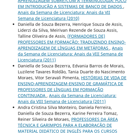
APRENDIZAGEM SOBRE/COM A TERMINOLOGIA: FOCO
EM INTRODUÇÃO A SISTEMAS DE BANCO DE DADOS
,
Anais da Semana de Licenciatura: Anais da VII
Semana de Licenciatura (2010)
Daniella de Souza Bezerra, Henrique Souza de Assis,
Liderzi da Silva, Meirivan Rezende de Souza Assis,
Talline Oliveira de Assis,
(FORMADORES DE)
PROFESSORES EM FORMAÇÃO: TRADUZINDO ENSINO-
APRENDIZAGEM DE LÍNGUAS EM METÁFORAS
,
Anais
da Semana de Licenciatura: Anais da VIII Semana de
Licenciatura (2011)
Daniella de Souza Bezerra, Edvania Barros de Morais,
Luzilene Tavares Roldão, Tania Duarte do Nascimento
Moraes, Vitor Seravali Pimenta,
HISTÓRIAS DE VIDA DE
ENSINO-APRENDIZAGEM-ENSINO DE GRAMÁTICA DE
PROFESSORES DE LÍNGUAS EM FORMAÇÃO
CONTINUADA
,
Anais da Semana de Licenciatura:
Anais da VIII Semana de Licenciatura (2011)
Andra Cristina Silva Monteiro, Daniela Ferreira,
Daniella de Souza Bezerra, Karine Ferreira Tomaz,
Reiner Silveira de Moraes,
PROFESSORES DA ÁREA
TÉCNICA E GARIMPOS PARA A ELABORAÇÃO DE
MATERIAL DIDÁTICO DE INGLÊS PARA OS CURSOS