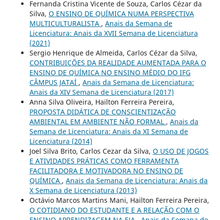
Fernanda Cristina Vicente de Souza, Carlos Cézar da
Silva,
O ENSINO DE QUÍMICA NUMA PERSPECTIVA
MULTICULTURALISTA
,
Anais da Semana de
Licenciatura: Anais da XVII Semana de Licenciatura
(2021)
Sergio Henrique de Almeida, Carlos Cézar da Silva,
CONTRIBUIÇÕES DA REALIDADE AUMENTADA PARA O
ENSINO DE QUÍMICA NO ENSINO MÉDIO DO IFG
CÂMPUS JATAÍ
,
Anais da Semana de Licenciatura:
Anais da XIV Semana de Licenciatura (2017)
Anna Silva Oliveira, Hailton Ferreira Pereira,
PROPOSTA DIDÁTICA DE CONSCIENTIZAÇÃO
AMBIENTAL EM AMBIENTE NÃO FORMAL
,
Anais da
Semana de Licenciatura: Anais da XI Semana de
Licenciatura (2014)
Joel Silva Brito, Carlos Cezar da Silva,
O USO DE JOGOS
E ATIVIDADES PRÁTICAS COMO FERRAMENTA
FACILITADORA E MOTIVADORA NO ENSINO DE
QUÍMICA
,
Anais da Semana de Licenciatura: Anais da
X Semana de Licenciatura (2013)
Octávio Marcos Martins Mani, Hailton Ferreira Pereira,
O COTIDIANO DO ESTUDANTE E A RELAÇÃO COM O
ENSINO APRENDIZAGEM NA EJA
,
Anais da Semana de