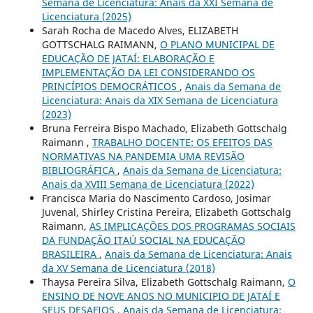
Semana de Licenciatura: Anais da XXI Semana de
Licenciatura (2025)
Sarah Rocha de Macedo Alves, ELIZABETH
GOTTSCHALG RAIMANN,
O PLANO MUNICIPAL DE
EDUCAÇÃO DE JATAÍ: ELABORAÇÃO E
IMPLEMENTAÇÃO DA LEI CONSIDERANDO OS
PRINCÍPIOS DEMOCRÁTICOS
,
Anais da Semana de
Licenciatura: Anais da XIX Semana de Licenciatura
(2023)
Bruna Ferreira Bispo Machado, Elizabeth Gottschalg
Raimann ,
TRABALHO DOCENTE: OS EFEITOS DAS
NORMATIVAS NA PANDEMIA UMA REVISÃO
BIBLIOGRÁFICA
,
Anais da Semana de Licenciatura:
Anais da XVIII Semana de Licenciatura (2022)
Francisca Maria do Nascimento Cardoso, Josimar
Juvenal, Shirley Cristina Pereira, Elizabeth Gottschalg
Raimann,
AS IMPLICAÇÕES DOS PROGRAMAS SOCIAIS
DA FUNDAÇÃO ITAÚ SOCIAL NA EDUCAÇÃO
BRASILEIRA
,
Anais da Semana de Licenciatura: Anais
da XV Semana de Licenciatura (2018)
Thaysa Pereira Silva, Elizabeth Gottschalg Raimann,
O
ENSINO DE NOVE ANOS NO MUNICIPIO DE JATAÍ E
SEUS DESAFIOS
,
Anais da Semana de Licenciatura: