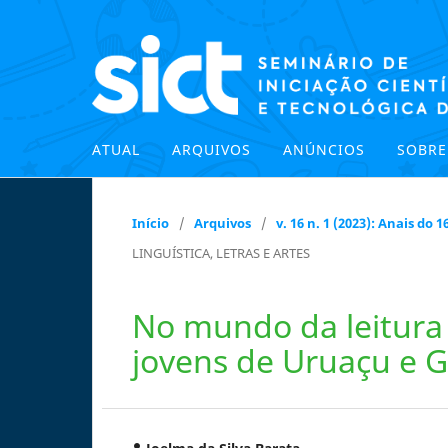
ATUAL
ARQUIVOS
ANÚNCIOS
SOBR
Início
/
Arquivos
/
v. 16 n. 1 (2023): Anais do
LINGUÍSTICA, LETRAS E ARTES
No mundo da leitura l
jovens de Uruaçu e G