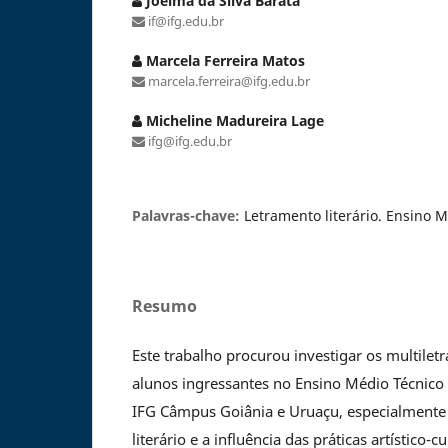
Joelma da Silva Barata
if@ifg.edu.br
Marcela Ferreira Matos
marcela.ferreira@ifg.edu.br
Micheline Madureira Lage
ifg@ifg.edu.br
Palavras-chave:
Letramento literário. Ensino Mé
Resumo
Este trabalho procurou investigar os multile
alunos ingressantes no Ensino Médio Técnico
IFG Câmpus Goiânia e Uruaçu, especialmente
literário e a influência das práticas artístico-cu