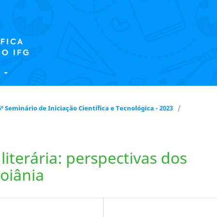
E
 16º Seminário de Iniciação Científica e Tecnológica - 2023
/
iterária: perspectivas dos
oiânia