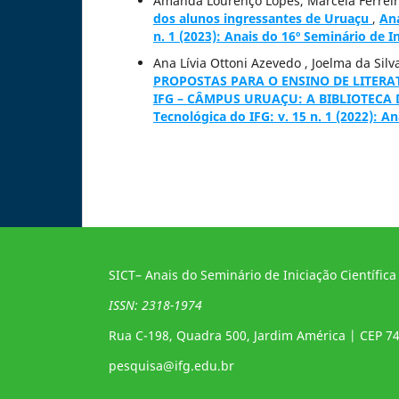
Amanda Lourenço Lopes, Marcela Ferreir
dos alunos ingressantes de Uruaçu
,
Ana
n. 1 (2023): Anais do 16º Seminário de In
Ana Lívia Ottoni Azevedo , Joelma da Sil
PROPOSTAS PARA O ENSINO DE LITER
IFG – CÂMPUS URUAÇU: A BIBLIOTEC
Tecnológica do IFG: v. 15 n. 1 (2022): An
SICT– Anais do Seminário de Iniciação Científica
ISSN: 2318-1974
Rua C-198, Quadra 500, Jardim América | CEP 7
pesquisa@ifg.edu.br