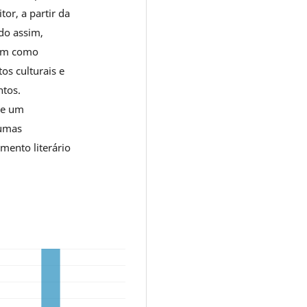
or, a partir da
do assim,
sim como
tos culturais e
ntos.
se um
gumas
mento literário