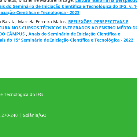
a Matos, Micheline Madureira Lage,
Leitura literária na perspecti
is do Seminário de Iniciação Científica e Tecnológica do IFG: v. 1
iciação Científica e Tecnológica - 2023
va Barata, Marcela Ferreira Matos,
REFLEXÕES, PERSPECTIVAS E
ATURA NOS CURSOS TÉCNICOS INTEGRADOS AO ENSINO MÉDIO D
A DO CÂMPUS
,
Anais do Seminário de Iniciação Científica e
ais do 15º Seminário de Iniciação Científica e Tecnológica - 2022
 e Tecnológica do IFG
4.270-240 | Goiânia/GO