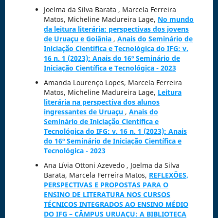
Joelma da Silva Barata , Marcela Ferreira
Matos, Micheline Madureira Lage,
No mundo
da leitura literária: perspectivas dos jovens
de Uruaçu e Goiânia
,
Anais do Seminário de
Iniciação Científica e Tecnológica do IFG: v.
16 n. 1 (2023): Anais do 16º Seminário de
Iniciação Científica e Tecnológica - 2023
Amanda Lourenço Lopes, Marcela Ferreira
Matos, Micheline Madureira Lage,
Leitura
literária na perspectiva dos alunos
ingressantes de Uruaçu
,
Anais do
Seminário de Iniciação Científica e
Tecnológica do IFG: v. 16 n. 1 (2023): Anais
do 16º Seminário de Iniciação Científica e
Tecnológica - 2023
Ana Lívia Ottoni Azevedo , Joelma da Silva
Barata, Marcela Ferreira Matos,
REFLEXÕES,
PERSPECTIVAS E PROPOSTAS PARA O
ENSINO DE LITERATURA NOS CURSOS
TÉCNICOS INTEGRADOS AO ENSINO MÉDIO
DO IFG – CÂMPUS URUAÇU: A BIBLIOTECA