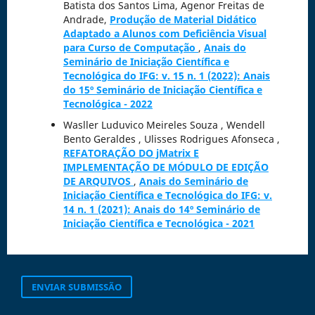
Batista dos Santos Lima, Agenor Freitas de
Andrade,
Produção de Material Didático
Adaptado a Alunos com Deficiência Visual
para Curso de Computação
,
Anais do
Seminário de Iniciação Científica e
Tecnológica do IFG: v. 15 n. 1 (2022): Anais
do 15º Seminário de Iniciação Científica e
Tecnológica - 2022
Wasller Luduvico Meireles Souza , Wendell
Bento Geraldes , Ulisses Rodrigues Afonseca ,
REFATORAÇÃO DO jMatrix E
IMPLEMENTAÇÃO DE MÓDULO DE EDIÇÃO
DE ARQUIVOS
,
Anais do Seminário de
Iniciação Científica e Tecnológica do IFG: v.
14 n. 1 (2021): Anais do 14º Seminário de
Iniciação Científica e Tecnológica - 2021
ENVIAR SUBMISSÃO