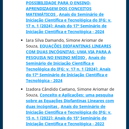
POSSIBILIDADE PARA O ENSINO-
APRENDIZAGEM DOS CONCEITOS
MATEMÁTICOS
,
Anais do Seminário de
Iniciação Científica e Tecnológica do IFG: v.
17 n. 1 (2024): Anais do 17º Seminário de
Iniciação Científica e Tecnológica - 2024
Iara Silva Damando, Simone Ariomar de
Souza,
EQUAÇÕES DIOFANTINAS LINEARES
COM DUAS INCÓGNITAS: UMA VIA PARA A
PESQUISA NO ENSINO MÉDIO
,
Anais do
Seminário de Iniciação Científica e
Tecnológica do IFG: v. 17 n. 1 (2024): Anais
do 17º Seminário de Iniciação Científica e
Tecnológica - 2024
Izadora Cândido Caetano, Simone Ariomar de
Souza,
Conceito e Aplicações: uma pesquisa
sobre as Equações Diofantinas Lineares com
duas incógnitas
,
Anais do Seminário de
Iniciação Científica e Tecnológica do IFG: v.
15 n. 1 (2022): Anais do 15º Seminário de
Iniciação Científica e Tecnológica - 2022