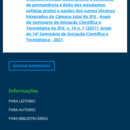
de permanência e êxito dos estudantes
cotistas pretos e pardos dos cursos técnicos
integrados do Câmpus Jataí do IFG
,
Anais
do Seminário de Iniciação Científica e
Tecnológica do IFG: v. 14 n. 1 (2021): Anais
do 14º Seminário de Iniciação Científica e
Tecnológica - 2021
ENVIAR SUBMISSÃO
Informações
PARA LEITORES
PARA AUTORES
PARA BIBLIOTECÁRIOS