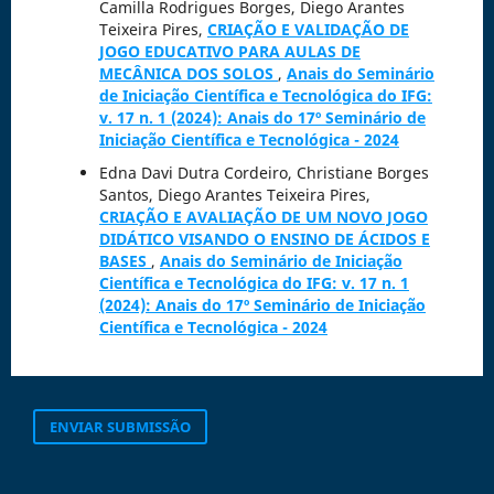
Camilla Rodrigues Borges, Diego Arantes
Teixeira Pires,
CRIAÇÃO E VALIDAÇÃO DE
JOGO EDUCATIVO PARA AULAS DE
MECÂNICA DOS SOLOS
,
Anais do Seminário
de Iniciação Científica e Tecnológica do IFG:
v. 17 n. 1 (2024): Anais do 17º Seminário de
Iniciação Científica e Tecnológica - 2024
Edna Davi Dutra Cordeiro, Christiane Borges
Santos, Diego Arantes Teixeira Pires,
CRIAÇÃO E AVALIAÇÃO DE UM NOVO JOGO
DIDÁTICO VISANDO O ENSINO DE ÁCIDOS E
BASES
,
Anais do Seminário de Iniciação
Científica e Tecnológica do IFG: v. 17 n. 1
(2024): Anais do 17º Seminário de Iniciação
Científica e Tecnológica - 2024
ENVIAR SUBMISSÃO