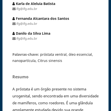
Karla de Aleluia Batista
ifg@ifg.edu.br
Fernanda Alcantara dos Santos
ifg@ifg.edu.br
Danilo da Silva Lima
ifg@ifg.edu.br
Palavras-chave:
próstata ventral, óleo essencial,
nanopartícula, Citrus sinensis
Resumo
A próstata é um órgão presente no sistema
urogenital, sendo encontrada em uma diversidade
de mamíferos, como roedores. É uma glândula
amplamente estudada devido sua grande