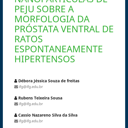
PEJU SOBRE A
MORFOLOGIA DA
PRÓSTATA VENTRAL DE
RATOS
ESPONTANEAMENTE
HIPERTENSOS
Débora Jéssica Souza de freitas
ifg@ifg.edu.br
Rubens Teixeira Sousa
ifg@ifg.edu.br
Cassio Nazareno Silva da Silva
ifg@ifg.edu.br