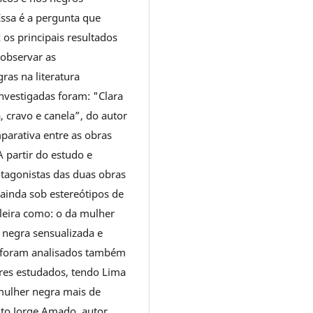
Essa é a pergunta que
 os principais resultados
 observar as
as na literatura
investigadas foram: "Clara
, cravo e canela”, do autor
arativa entre as obras
A partir do estudo e
rotagonistas das duas obras
ainda sob estereótipos de
leira como: o da mulher
r negra sensualizada e
os foram analisados também
ores estudados, tendo Lima
mulher negra mais de
nto Jorge Amado, autor