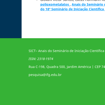
polioxometalatos
,
Anais do Seminário de
do 18º Seminário de Iniciação Científica
SICT– Anais do Seminário de Iniciação Científica
ISSN: 2318-1974
Rua C-198, Quadra 500, Jardim América | CEP 7
pesquisa@ifg.edu.br