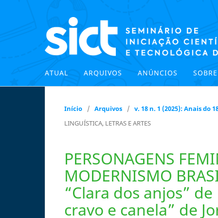
ATUAL
ARQUIVOS
ANÚNCIOS
SOBR
Início
/
Arquivos
/
v. 18 n. 1 (2025): Anais do
LINGUÍSTICA, LETRAS E ARTES
PERSONAGENS FEMI
MODERNISMO BRASIL
“Clara dos anjos” de 
cravo e canela” de 