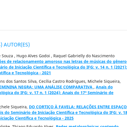
) AUTOR(ES)
e Souza , Hugo Alves Godoi , Raquel Gabrielly do Nascimento
es de relacionamento amoroso nas letras de músicas do gênero
rio de Iniciação Científica e Tecnológica do IFG: v. 14 n. 1 (2021)
tífica e Tecnológica - 2021
s dos Santos Silva, Cecília Castro Rodrigues, Michele Siqueira,
 FEMININA NEGRA: UMA ANÁLISE COMPARATIVA
,
Anais do
ológica do IFG: v. 17 n. 1 (2024): Anais do 17º Seminário de
ichele Siqueira,
DO CORTIÇO À FAVELA: RELAÇÕES ENTRE ESPAÇO
is do Seminário de Iniciação Científica e Tecnológica do IFG: v. 1
iciação Científica e Tecnológica - 2025
alinke, Thiago Eduardo Alves,
Redes metalorgânicas contendo