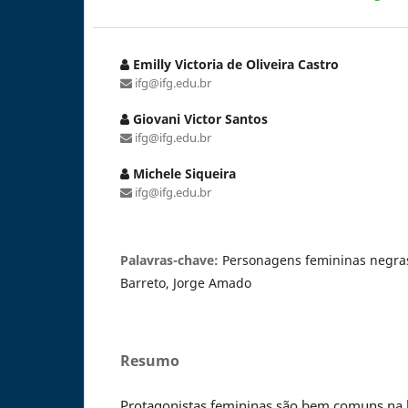
Emilly Victoria de Oliveira Castro
ifg@ifg.edu.br
Giovani Victor Santos
ifg@ifg.edu.br
Michele Siqueira
ifg@ifg.edu.br
Palavras-chave:
Personagens femininas negra
Barreto, Jorge Amado
Resumo
Protagonistas femininas são bem comuns na lit