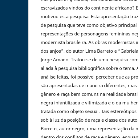
escravizados vindos do continente africano? 
motivou esta pesquisa. Esta apresentação traz
de pesquisa que teve como objetivo principal
representações de personagens femininas negr
modernista brasileira. As obras modernistas 
dos anjos”, do autor Lima Barreto e “Gabriela
Jorge Amado. Tratou-se de uma pesquisa comp
aliada à pesquisa bibliográfica sobre o tema. 
análise feitas, foi possível perceber que as p
são apresentadas de maneira diferentes, mas 
gênero e raça bem comuns na realidade brasi
negra infantilizada e vitimizada e o da mulhe
tratada como objeto sexual. Tais estereótip
sob à luz da posição de raça e classe dos aut
Barreto, autor negro, uma representação da 
dentro dos conflitos de raça e gênero, enqua