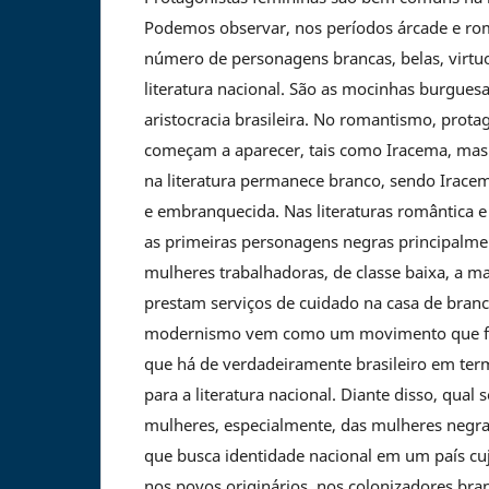
Podemos observar, nos períodos árcade e ro
número de personagens brancas, belas, virtuo
literatura nacional. São as mocinhas burgues
aristocracia brasileira. No romantismo, prota
começam a aparecer, tais como Iracema, mas 
na literatura permanece branco, sendo Irace
e embranquecida. Nas literaturas romântica e
as primeiras personagens negras principalme
mulheres trabalhadoras, de classe baixa, a ma
prestam serviços de cuidado na casa de branc
modernismo vem como um movimento que faz
que há de verdadeiramente brasileiro em term
para a literatura nacional. Diante disso, qual 
mulheres, especialmente, das mulheres negras
que busca identidade nacional em um país cuja
nos povos originários, nos colonizadores bra