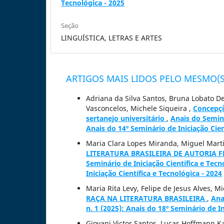
Tecnológica - 2025
Seção
LINGUÍSTICA, LETRAS E ARTES
ARTIGOS MAIS LIDOS PELO MESMO(S
Adriana da Silva Santos, Bruna Lobato D
Vasconcelos, Michele Siqueira ,
Concepçõ
sertanejo universitário
,
Anais do Seminá
Anais do 14º Seminário de Iniciação Cien
Maria Clara Lopes Miranda, Miguel Martin
LITERATURA BRASILEIRA DE AUTORIA
Seminário de Iniciação Científica e Tecn
Iniciação Científica e Tecnológica - 2024
Maria Rita Levy, Felipe de Jesus Alves, M
RAÇA NA LITERATURA BRASILEIRA
,
Ana
n. 1 (2025): Anais do 18º Seminário de In
Giovani Victor Santos, Lucas Hoffmann K