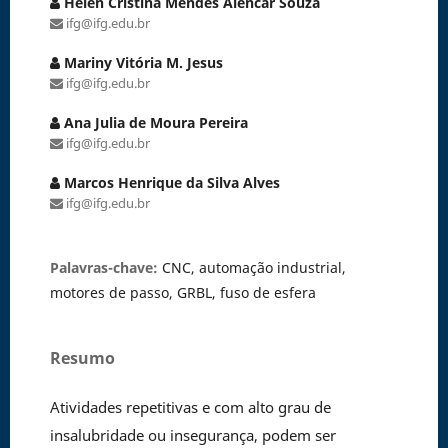
Helen Cristina Mendes Alencar Souza
ifg@ifg.edu.br
Mariny Vitória M. Jesus
ifg@ifg.edu.br
Ana Julia de Moura Pereira
ifg@ifg.edu.br
Marcos Henrique da Silva Alves
ifg@ifg.edu.br
Palavras-chave:
CNC, automação industrial,
motores de passo, GRBL, fuso de esfera
Resumo
Atividades repetitivas e com alto grau de
insalubridade ou insegurança, podem ser