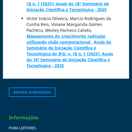
18 n. 1 (2025): Anais do 18º Seminário de
Iniciação Científica e Tecnológica - 2025
Victor Inácio Oliveira, Marcio Rodrigues da
Cunha Reis, Viviane Margarida Gomes
Pacheco, Wesley Pacheco Calixto,
Mapeamento do crescimento radicular
utilizando visão computacional
,
Anais do
Seminário de Iniciação Científica e
Tecnológica do IFG: v. 18 n. 1 (2025): Anais
do 18º Seminário de Iniciação Científica e
Tecnológica - 2025
ENVIAR SUBMISSÃO
Informações
PARA LEITORES