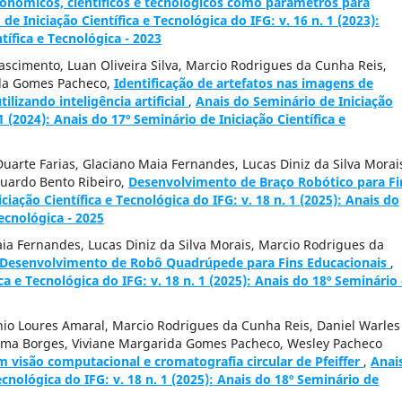
conómicos, científicos e tecnológicos como parâmetros para
de Iniciação Científica e Tecnológica do IFG: v. 16 n. 1 (2023):
tífica e Tecnológica - 2023
ascimento, Luan Oliveira Silva, Marcio Rodrigues da Cunha Reis,
ida Gomes Pacheco,
Identificação de artefatos nas imagens de
ilizando inteligência artificial
,
Anais do Seminário de Iniciação
 1 (2024): Anais do 17º Seminário de Iniciação Científica e
uarte Farias, Glaciano Maia Fernandes, Lucas Diniz da Silva Morai
duardo Bento Ribeiro,
Desenvolvimento de Braço Robótico para Fi
ciação Científica e Tecnológica do IFG: v. 18 n. 1 (2025): Anais do
Tecnológica - 2025
ia Fernandes, Lucas Diniz da Silva Morais, Marcio Rodrigues da
Desenvolvimento de Robô Quadrúpede para Fins Educacionais
,
ca e Tecnológica do IFG: v. 18 n. 1 (2025): Anais do 18º Seminário
nio Loures Amaral, Marcio Rodrigues da Cunha Reis, Daniel Warles
 Lima Borges, Viviane Margarida Gomes Pacheco, Wesley Pacheco
m visão computacional e cromatografia circular de Pfeiffer
,
Anai
ecnológica do IFG: v. 18 n. 1 (2025): Anais do 18º Seminário de