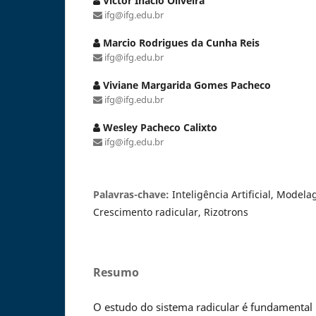
Victor Inácio Oliveira
ifg@ifg.edu.br
Marcio Rodrigues da Cunha Reis
ifg@ifg.edu.br
Viviane Margarida Gomes Pacheco
ifg@ifg.edu.br
Wesley Pacheco Calixto
ifg@ifg.edu.br
Palavras-chave:
Inteligência Artificial, Model
Crescimento radicular, Rizotrons
Resumo
O estudo do sistema radicular é fundamental 