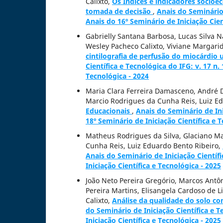
Calixto,
Os Índices e indicadores socioe
tomada de decisão
,
Anais do Seminário 
Anais do 16º Seminário de Iniciação Cien
Gabrielly Santana Barbosa, Lucas Silva N
Wesley Pacheco Calixto, Viviane Margar
cintilografia de perfusão do miocárdio ut
Científica e Tecnológica do IFG: v. 17 n.
Tecnológica - 2024
Maria Clara Ferreira Damasceno, André D
Marcio Rodrigues da Cunha Reis, Luiz E
Educacionais
,
Anais do Seminário de Ini
18º Seminário de Iniciação Científica e 
Matheus Rodrigues da Silva, Glaciano Ma
Cunha Reis, Luiz Eduardo Bento Ribeiro,
Anais do Seminário de Iniciação Científi
Iniciação Científica e Tecnológica - 2025
João Neto Pereira Gregório, Marcos Antô
Pereira Martins, Elisangela Cardoso de
Calixto,
Análise da qualidade do solo co
do Seminário de Iniciação Científica e T
Iniciação Científica e Tecnológica - 2025