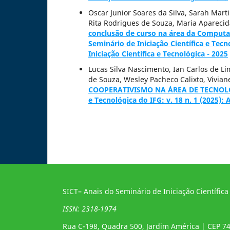
Oscar Junior Soares da Silva, Sarah Mar
Rita Rodrigues de Souza, Maria Apareci
conclusão de curso na área da Computa
Seminário de Iniciação Científica e Tecn
Iniciação Científica e Tecnológica - 2025
Lucas Silva Nascimento, Ian Carlos de L
de Souza, Wesley Pacheco Calixto, Vivi
COOPERATIVISMO NA ÁREA DE TECNO
e Tecnológica do IFG: v. 18 n. 1 (2025): 
SICT– Anais do Seminário de Iniciação Científica
ISSN: 2318-1974
Rua C-198, Quadra 500, Jardim América | CEP 7