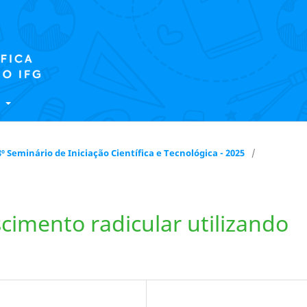
E
 18º Seminário de Iniciação Científica e Tecnológica - 2025
/
imento radicular utilizando