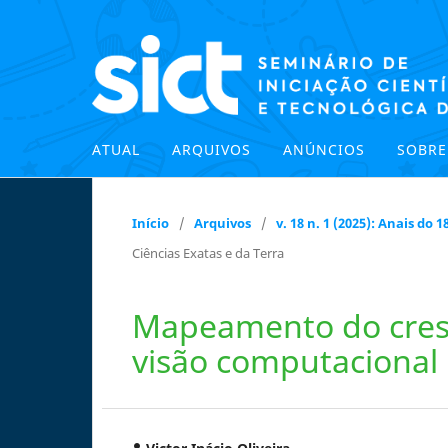
ATUAL
ARQUIVOS
ANÚNCIOS
SOBR
Início
/
Arquivos
/
v. 18 n. 1 (2025): Anais do
Ciências Exatas e da Terra
Mapeamento do cresc
visão computacional