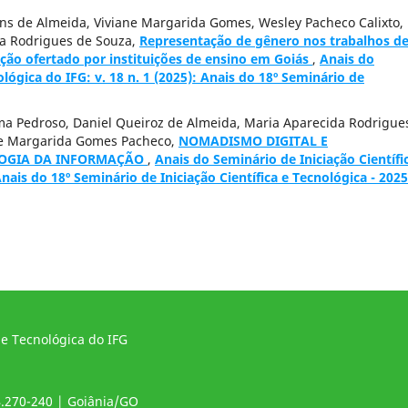
tins de Almeida, Viviane Margarida Gomes, Wesley Pacheco Calixto,
da Rodrigues de Souza,
Representação de gênero nos trabalhos d
ção ofertado por instituições de ensino em Goiás
,
Anais do
ológica do IFG: v. 18 n. 1 (2025): Anais do 18º Seminário de
ima Pedroso, Daniel Queiroz de Almeida, Maria Aparecida Rodrigue
ane Margarida Gomes Pacheco,
NOMADISMO DIGITAL E
LOGIA DA INFORMAÇÃO
,
Anais do Seminário de Iniciação Científi
Anais do 18º Seminário de Iniciação Científica e Tecnológica - 2025
 e Tecnológica do IFG
4.270-240 | Goiânia/GO