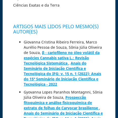
Ciências Exatas e da Terra
ARTIGOS MAIS LIDOS PELO MESMO(S)
AUTOR(ES)
Giovanna Cristina Ribeiro Ferreira, Marco
Aurélio Pessoa de Souza, Sônia Júlia Oliveira
de Souza,
β - cariofileno no óleo volátil da
espécies Cannabis sativa L.: Revisão
Tecnológica Sistemática
,
Anais do
Seminário de Iniciação Científica e
Tecnológica do IFG: v. 15 n. 1 (2022): Anais
do 15º Seminário de Iniciação Científica e
Tecnológica - 2022
Gyovanna Lopes Paranhos Montagnni, Sônia
Júlia Oliveira de Souza,
Prospecção
fitoquímica e análise fisicoquímica de
extrato de folhas de Caryocar brasiliense
,
Anais do Seminário de Iniciação Científica e