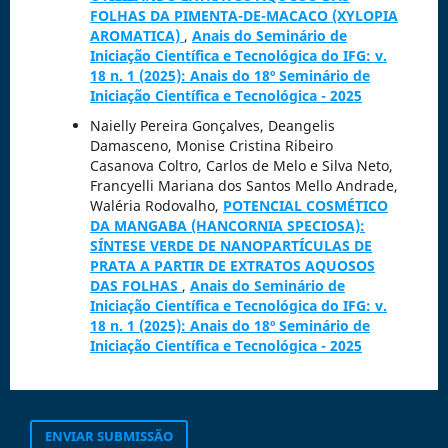
FOLHAS DA PIMENTA-DE-MACACO (XYLOPIA
AROMATICA)
,
Anais do Seminário de
Iniciação Científica e Tecnológica do IFG: v.
18 n. 1 (2025): Anais do 18º Seminário de
Iniciação Científica e Tecnológica - 2025
Naielly Pereira Gonçalves, Deangelis
Damasceno, Monise Cristina Ribeiro
Casanova Coltro, Carlos de Melo e Silva Neto,
Francyelli Mariana dos Santos Mello Andrade,
Waléria Rodovalho,
POTENCIAL COSMÉTICO
DA MANGABA (HANCORNIA SPECIOSA):
SÍNTESE VERDE DE NANOPARTÍCULAS DE
PRATA A PARTIR DE EXTRATOS AQUOSOS
DAS FOLHAS
,
Anais do Seminário de
Iniciação Científica e Tecnológica do IFG: v.
18 n. 1 (2025): Anais do 18º Seminário de
Iniciação Científica e Tecnológica - 2025
ENVIAR SUBMISSÃO