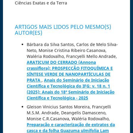
Ciências Exatas e da Terra
ARTIGOS MAIS LIDOS PELO MESMO(S)
AUTOR(ES)
Bárbara da Silva Santos, Carlos de Melo Silva-
Neto, Monise Cristina Ribeiro Casanova,
Waléria Rodovalho, Francyelli Mello Andrade,
ARATICUM DO CERRADO (Annona
crassiflora): PROSPECÇÃO FITOQUÍMICA E
SÍNTESE VERDE DE NANOPARTÍCULAS DE
PRATA
,
Anais do Seminário de Iniciação
Científica e Tecnológica do IFG: v. 18 n. 1
(2025): Anais do 18º Seminário de Iniciação
Científica e Tecnológica - 2025
Gleison Vinicius Santos Moreira, Francyelli
M.S.M. Andrade, Deangelis Damasceno,
Monise C.R.Casanova, Waléria Rodovalho,
Preparação e caracterização de extratos da
casca e da folha Guazuma ulmifolia Lam