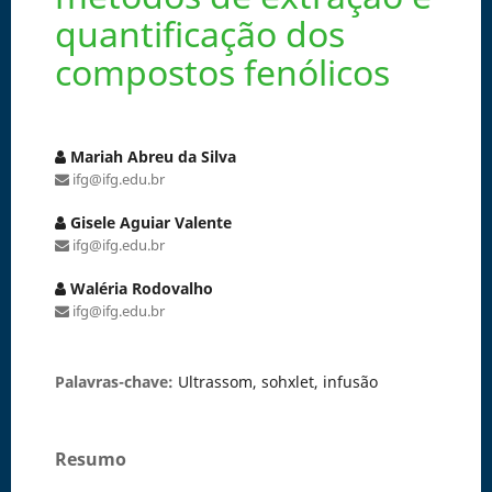
quantificação dos
compostos fenólicos
Mariah Abreu da Silva
ifg@ifg.edu.br
Gisele Aguiar Valente
ifg@ifg.edu.br
Waléria Rodovalho
ifg@ifg.edu.br
Palavras-chave:
Ultrassom, sohxlet, infusão
Resumo