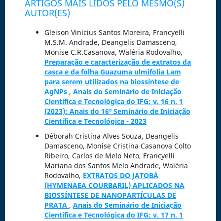
ARTIGOS MAIS LIDOS PELO MESMO(S)
AUTOR(ES)
Gleison Vinicius Santos Moreira, Francyelli
M.S.M. Andrade, Deangelis Damasceno,
Monise C.R.Casanova, Waléria Rodovalho,
Preparação e caracterização de extratos da
casca e da folha Guazuma ulmifolia Lam
para serem utilizados na biossíntese de
AgNPs
,
Anais do Seminário de Iniciação
Científica e Tecnológica do IFG: v. 16 n. 1
(2023): Anais do 16º Seminário de Iniciação
Científica e Tecnológica - 2023
Déborah Cristina Alves Souza, Deangelis
Damasceno, Monise Cristina Casanova Colto
Ribeiro, Carlos de Melo Neto, Francyelli
Mariana dos Santos Melo Andrade, Waléria
Rodovalho,
EXTRATOS DO JATOBÁ
(HYMENAEA COURBARIL) APLICADOS NA
BIOSSÍNTESE DE NANOPARTÍCULAS DE
PRATA
,
Anais do Seminário de Iniciação
Científica e Tecnológica do IFG: v. 17 n. 1