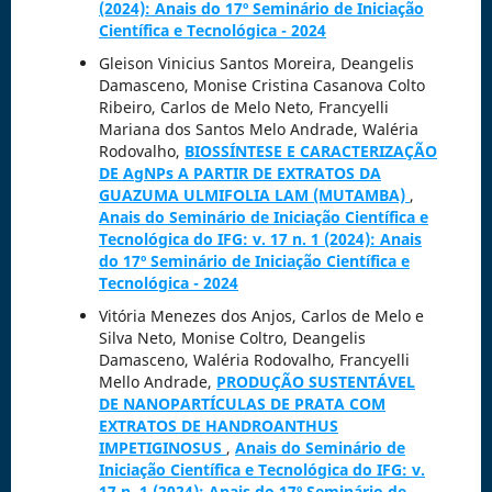
(2024): Anais do 17º Seminário de Iniciação
Científica e Tecnológica - 2024
Gleison Vinicius Santos Moreira, Deangelis
Damasceno, Monise Cristina Casanova Colto
Ribeiro, Carlos de Melo Neto, Francyelli
Mariana dos Santos Melo Andrade, Waléria
Rodovalho,
BIOSSÍNTESE E CARACTERIZAÇÃO
DE AgNPs A PARTIR DE EXTRATOS DA
GUAZUMA ULMIFOLIA LAM (MUTAMBA)
,
Anais do Seminário de Iniciação Científica e
Tecnológica do IFG: v. 17 n. 1 (2024): Anais
do 17º Seminário de Iniciação Científica e
Tecnológica - 2024
Vitória Menezes dos Anjos, Carlos de Melo e
Silva Neto, Monise Coltro, Deangelis
Damasceno, Waléria Rodovalho, Francyelli
Mello Andrade,
PRODUÇÃO SUSTENTÁVEL
DE NANOPARTÍCULAS DE PRATA COM
EXTRATOS DE HANDROANTHUS
IMPETIGINOSUS
,
Anais do Seminário de
Iniciação Científica e Tecnológica do IFG: v.
17 n. 1 (2024): Anais do 17º Seminário de