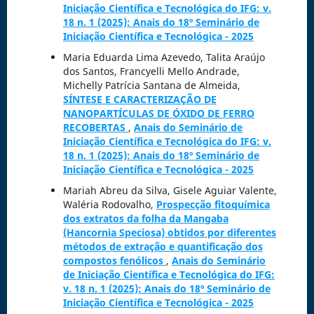
Iniciação Científica e Tecnológica do IFG: v.
18 n. 1 (2025): Anais do 18º Seminário de
Iniciação Científica e Tecnológica - 2025
Maria Eduarda Lima Azevedo, Talita Araújo
dos Santos, Francyelli Mello Andrade,
Michelly Patrícia Santana de Almeida,
SÍNTESE E CARACTERIZAÇÃO DE
NANOPARTÍCULAS DE ÓXIDO DE FERRO
RECOBERTAS
,
Anais do Seminário de
Iniciação Científica e Tecnológica do IFG: v.
18 n. 1 (2025): Anais do 18º Seminário de
Iniciação Científica e Tecnológica - 2025
Mariah Abreu da Silva, Gisele Aguiar Valente,
Waléria Rodovalho,
Prospecção fitoquímica
dos extratos da folha da Mangaba
(Hancornia Speciosa) obtidos por diferentes
métodos de extração e quantificação dos
compostos fenólicos
,
Anais do Seminário
de Iniciação Científica e Tecnológica do IFG:
v. 18 n. 1 (2025): Anais do 18º Seminário de
Iniciação Científica e Tecnológica - 2025