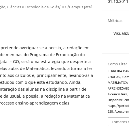
01.10.2011
ção, Ciências e Tecnologia de Goiás/ IFG/Campus Jataí
Métricas
Visualiz
 pretende averiguar se a poesia, a redação em
de meninas do Programa de Erradicação do
e Jataí – GO, será uma estratégia que desperte a
Como Citar
pelas aulas de Matemática, levando a turma a ler
FERREIRA DAMA
to aos cálculos e, principalmente, levando-as a
CHAGAS, Flom
 estudou com o que está estudando. Ainda,
MATEMÁTICA 
interação das alunas na disciplina a partir de
APRENDIZAG
Licenciatura
,
e da usual, a poesia, a redação na Matemática
Disponível em
rocesso ensino-aprendizagem delas.
https://period
228. Acesso em
Fomatos d