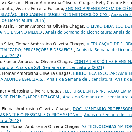
lva Bassani, Flomar Ambrosina Oliveira Chagas, Kelly Cristine Ferr
inatto, Viviane Ferreira Furtado,
ENSINO-APRENDIZAGEM DE CIÊN
ISLAÇÃO, LINGUAGEM E SUGESTÕES METODOLÓGICAS
,
Anais da S
 de Licenciatura (2015)
 Assis, Flomar Ambrosina Oliveira Chagas,
O LIVRO DIDÁTICO DE 
A NO ENSINO MÉDIO
,
Anais da Semana de Licenciatura: Anais da
a Silva, Flomar Ambrosina Oliveira Chagas,
A EDUCAÇÃO DE SURD
CIALIZADO: PERCEPÇÕES E DESAFIOS
,
Anais da Semana de Licenci
ura (2018)
o, Flomar Ambrosina Oliveira Chagas,
CONTAR HISTÓRIAS E ENSI
iatura: Anais da XVII Semana de Licenciatura (2021)
, Flomar Ambrosina Oliveira Chagas,
BIBLIOTECA ESCOLAR: AMBIE
A ALUNOS ESPECIAIS.
,
Anais da Semana de Licenciatura: Anais d
omar Ambrosina Oliveira Chagas ,
LEITURA E INTERPRETAÇAO EM M
ES DE ENSINO/APRENDIZAGEM
,
Anais da Semana de Licenciatura: 
s, Flomar Ambrosina Oliveira Chagas,
DOCUMENTÁRIO PROFESSORE
AS ENTRE O PESSOAL E O PROFISSIONAL
,
Anais da Semana de Lice
ura (2018)
eira, Flomar Ambrosina Oliveira Chagas,
AS TECNOLOGIAS NA FO