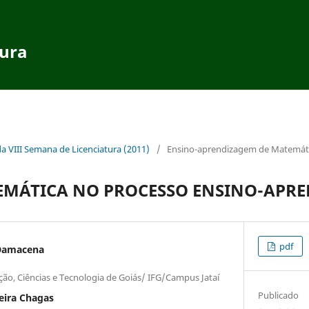
tura
da VIII Semana de Licenciatura (2011)
/
Ensino-aprendizagem de Matemát
TEMÁTICA NO PROCESSO ENSINO-APR
pdf
 Damacena
ção, Ciências e Tecnologia de Goiás/ IFG/Campus Jataí
Publicado
eira Chagas