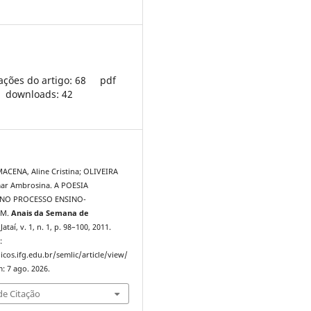
ações do artigo: 68
pdf
downloads: 42
CENA, Aline Cristina; OLIVEIRA
ar Ambrosina. A POESIA
NO PROCESSO ENSINO-
EM.
Anais da Semana de
 Jataí, v. 1, n. 1, p. 98–100, 2011.
:
icos.ifg.edu.br/semlic/article/view/
: 7 ago. 2026.
e Citação