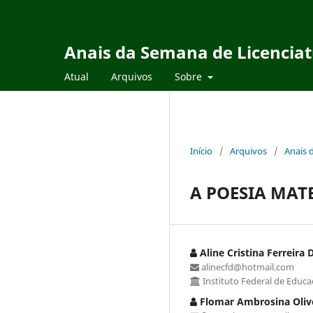
Anais da Semana de Licencia
Atual
Arquivos
Sobre
Início
/
Arquivos
/
Anais 
A POESIA MA
Aline Cristina Ferreira
alinecfd@hotmail.com
Instituto Federal de Educa
Flomar Ambrosina Oliv