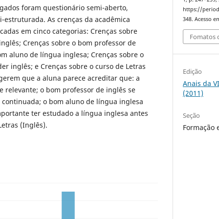
gados foram questionário semi-aberto,
https://period
mi-estruturada. As crenças da acadêmica
348. Acesso em
ficadas em cinco categorias: Crenças sobre
Fomatos d
nglês; Crenças sobre o bom professor de
om aluno de língua inglesa; Crenças sobre o
der inglês; e Crenças sobre o curso de Letras
Edição
ugerem que a aluna parece acreditar que: a
Anais da V
 relevante; o bom professor de inglês se
(2011)
continuada; o bom aluno de língua inglesa
portante ter estudado a língua inglesa antes
Seção
etras (Inglês).
Formação e