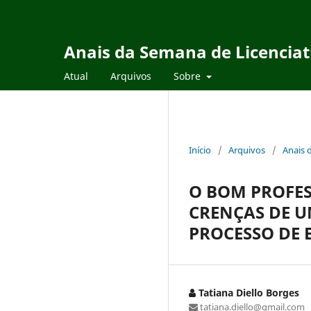
Anais da Semana de Licencia
Atual
Arquivos
Sobre
Início
/
Arquivos
/
Anais 
O BOM PROFE
CRENÇAS DE U
PROCESSO DE 
Tatiana Diello Borges
tatiana.diello@gmail.com