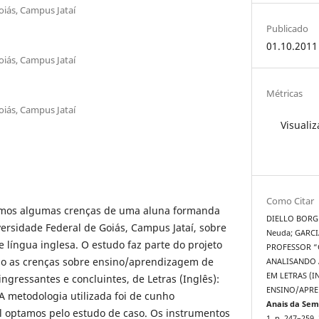
oiás, Campus Jataí
Publicado
01.10.2011
oiás, Campus Jataí
Métricas
oiás, Campus Jataí
Visualiz
Como Citar
amos algumas crenças de uma aluna formanda
DIELLO BORGE
versidade Federal de Goiás, Campus Jataí, sobre
Neuda; GARCI
língua inglesa. O estudo faz parte do projeto
PROFESSOR “
o as crenças sobre ensino/aprendizagem de
ANALISANDO 
EM LETRAS (
ingressantes e concluintes, de Letras (Inglês):
ENSINO/APRE
 metodologia utilizada foi de cunho
Anais da Sem
al optamos pelo estudo de caso. Os instrumentos
1, p. 247–259,