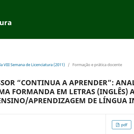
tura
da VIII Semana de Licenciatura (2011)
/
Formação e prática docente
SSOR “CONTINUA A APRENDER”: ANA
MA FORMANDA EM LETRAS (INGLÊS) 
ENSINO/APRENDIZAGEM DE LÍNGUA I
pdf