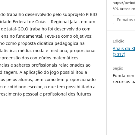
https://period
809. Acesso em
do trabalho desenvolvido pelo subprojeto PIBID
Fomatos d
dade Federal de Goiás – Regional Jataí, em um
 de Jataí-GO.O trabalho foi desenvolvido com
o ensino fundamental. Teve-se como objetivos:
Edição
lho como proposta didática pedagógica na
Anais da X
statística: média, moda e mediana; proporcionar
(2017)
mpreensão dos conteúdos matemáticos
ncias e saberes profissionais relacionados ao
Seção
izagem. A aplicação do jogo possibilitou a
Fundament
tos pelos alunos, bem como tem proporcionado
recursos p
 o cotidiano escolar, o que tem possibilitado a
rescimento pessoal e profissional dos futuros