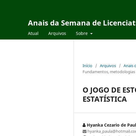
Anais da Semana de Licencia
Atual
Arquivos
Sobre
Início
/
Arquivos
/
Anais 
Fundamentos, metodologias e
O JOGO DE ES
ESTATÍSTICA
Hyanka Cezario de Pau
hyanka_paula@hotmail.c