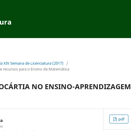
tura
da XIV Semana de Licenciatura (2017)
/
 recursos para o Ensino de Matemática
TOCÁRTIA NO ENSINO-APRENDIZAGEM
pdf
la
om