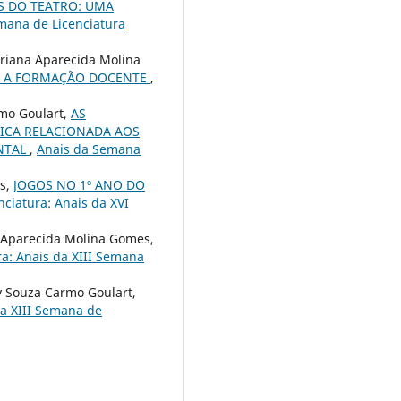
S DO TEATRO: UMA
mana de Licenciatura
driana Aparecida Molina
RA A FORMAÇÃO DOCENTE
,
rmo Goulart,
AS
ICA RELACIONADA AOS
NTAL
,
Anais da Semana
es,
JOGOS NO 1º ANO DO
ciatura: Anais da XVI
a Aparecida Molina Gomes,
a: Anais da XIII Semana
ly Souza Carmo Goulart,
da XIII Semana de