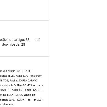
ações do artigo: 33
pdf
downloads: 28
anka Cezario; BATISTA DE
liana; TELES FONSECA, Ronderson;
ANTOS, Raylla; SOUZA CARMO
ce Kelly; MOLINA GOMES, Adriana
 JOGO DE ESTOCÁRTIA NO ENSINO-
M DE ESTATÍSTICA.
Anais da
cenciatura
, Jataí, v. 1, n. 1, p. 203–
ponível em: