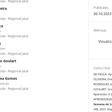
ás - Regional Jataí
Publicado
eira
30.10.2023
ás - Regional Jataí
ca
Métricas
m
ás - Regional Jataí
Visualiz
s
.com
ás - Regional Jataí
o Goulart
m
Como Citar
ás - Regional Jataí
DE PAULA, Hy
ina Gomes
OLIVEIRA, Emi
com.br
RODRIGUES S
ás - Regional Jataí
GOULART, Gra
Aparecida. O
APRENDIZAGE
Semana de Li
208, 2023. Dis