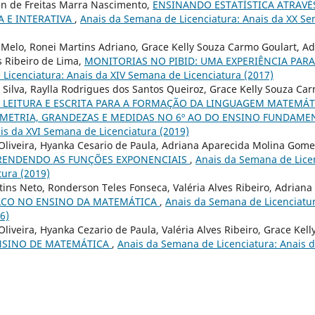
en de Freitas Marra Nascimento,
ENSINANDO ESTATÍSTICA ATRAVÉ
A E INTERATIVA
,
Anais da Semana de Licenciatura: Anais da XX Se
Melo, Ronei Martins Adriano, Grace Kelly Souza Carmo Goulart, A
s Ribeiro de Lima,
MONITORIAS NO PIBID: UMA EXPERIÊNCIA PA
Licenciatura: Anais da XIV Semana de Licenciatura (2017)
a Silva, Raylla Rodrigues dos Santos Queiroz, Grace Kelly Souza Ca
 LEITURA E ESCRITA PARA A FORMAÇÃO DA LINGUAGEM MATEMÁT
METRIA, GRANDEZAS E MEDIDAS NO 6º AO DO ENSINO FUNDAME
ais da XVI Semana de Licenciatura (2019)
 Oliveira, Hyanka Cesario de Paula, Adriana Aparecida Molina Gom
RENDENDO AS FUNÇÕES EXPONENCIAIS
,
Anais da Semana de Licen
ura (2019)
ins Neto, Ronderson Teles Fonseca, Valéria Alves Ribeiro, Adrian
ACO NO ENSINO DA MATEMÁTICA
,
Anais da Semana de Licenciatur
6)
Oliveira, Hyanka Cezario de Paula, Valéria Alves Ribeiro, Grace Kel
NSINO DE MATEMÁTICA
,
Anais da Semana de Licenciatura: Anais 