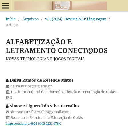
Início
/
Arquivos
/
v. 1 (2024): Revista NEP Linguagem
/
Artigos
ALFABETIZAÇÃO E
LETRAMENTO CONECT@DOS
NOVAS TECNOLOGIAS E JOGOS DIGITAIS
Dalva Ramos de Resende Matos
dalva.matos@ifg.edu.br
Instituto Federal de Educação, Ciência e Tecnologia de Goiás -
IFG
Simone Figueral da Silva Carvalho
simone7165fcarvalho@gmail.com
Secretaria Estadual de Educação de Goiás
https://orcid.org/0009-0003-5231-479X