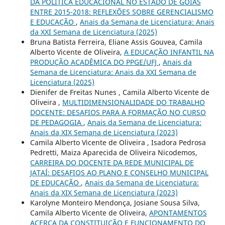
DA POLÍTICA EDUCACIONAL NO ESTADO DE GOIÁS
ENTRE 2015-2018: REFLEXÕES SOBRE GERENCIALISMO
E EDUCAÇÃO
,
Anais da Semana de Licenciatura: Anais
da XXI Semana de Licenciatura (2025)
Bruna Batista Ferreira, Eliane Assis Gouvea, Camila
Alberto Vicente de Oliveira,
A EDUCAÇÃO INFANTIL NA
PRODUÇÃO ACADÊMICA DO PPGE/UFJ
,
Anais da
Semana de Licenciatura: Anais da XXI Semana de
Licenciatura (2025)
Dienifer de Freitas Nunes , Camila Alberto Vicente de
Oliveira ,
MULTIDIMENSIONALIDADE DO TRABALHO
DOCENTE: DESAFIOS PARA A FORMAÇÃO NO CURSO
DE PEDAGOGIA
,
Anais da Semana de Licenciatura:
Anais da XIX Semana de Licenciatura (2023)
Camila Alberto Vicente de Oliveira , Isadora Pedrosa
Pedretti, Maiza Aparecida de Oliveira Nicodemos,
CARREIRA DO DOCENTE DA REDE MUNICIPAL DE
JATAÍ: DESAFIOS AO PLANO E CONSELHO MUNICIPAL
DE EDUCAÇÃO
,
Anais da Semana de Licenciatura:
Anais da XIX Semana de Licenciatura (2023)
Karolyne Monteiro Mendonça, Josiane Sousa Silva,
Camila Alberto Vicente de Oliveira,
APONTAMENTOS
ACERCA DA CONSTITUIÇÃO E FUNCIONAMENTO DO