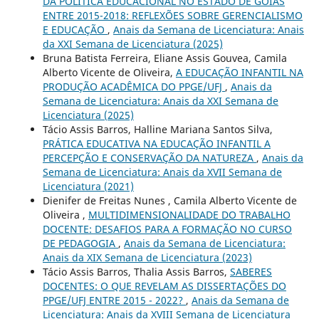
DA POLÍTICA EDUCACIONAL NO ESTADO DE GOIÁS
ENTRE 2015-2018: REFLEXÕES SOBRE GERENCIALISMO
E EDUCAÇÃO
,
Anais da Semana de Licenciatura: Anais
da XXI Semana de Licenciatura (2025)
Bruna Batista Ferreira, Eliane Assis Gouvea, Camila
Alberto Vicente de Oliveira,
A EDUCAÇÃO INFANTIL NA
PRODUÇÃO ACADÊMICA DO PPGE/UFJ
,
Anais da
Semana de Licenciatura: Anais da XXI Semana de
Licenciatura (2025)
Tácio Assis Barros, Halline Mariana Santos Silva,
PRÁTICA EDUCATIVA NA EDUCAÇÃO INFANTIL A
PERCEPÇÃO E CONSERVAÇÃO DA NATUREZA
,
Anais da
Semana de Licenciatura: Anais da XVII Semana de
Licenciatura (2021)
Dienifer de Freitas Nunes , Camila Alberto Vicente de
Oliveira ,
MULTIDIMENSIONALIDADE DO TRABALHO
DOCENTE: DESAFIOS PARA A FORMAÇÃO NO CURSO
DE PEDAGOGIA
,
Anais da Semana de Licenciatura:
Anais da XIX Semana de Licenciatura (2023)
Tácio Assis Barros, Thalia Assis Barros,
SABERES
DOCENTES: O QUE REVELAM AS DISSERTAÇÕES DO
PPGE/UFJ ENTRE 2015 - 2022?
,
Anais da Semana de
Licenciatura: Anais da XVIII Semana de Licenciatura