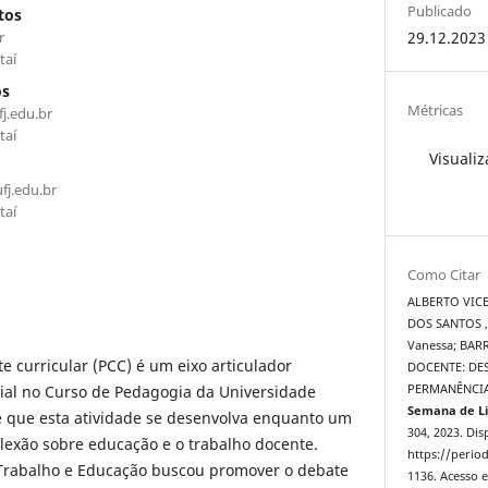
Publicado
tos
r
29.12.2023
taí
os
Métricas
j.edu.br
taí
Visualiz
fj.edu.br
taí
Como Citar
ALBERTO VICE
DOS SANTOS ,
Vanessa; BARR
 curricular (PCC) é um eixo articulador
DOCENTE: DE
cial no Curso de Pedagogia da Universidade
PERMANÊNCIA
Semana de Li
se que esta atividade se desenvolva enquanto um
304, 2023. Dis
lexão sobre educação e o trabalho docente.
https://period
 Trabalho e Educação buscou promover o debate
1136. Acesso e