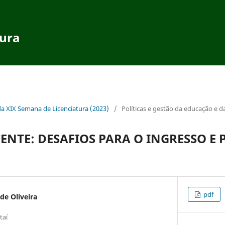
tura
da XIX Semana de Licenciatura (2023)
/
Políticas e gestão da educação e da
ENTE: DESAFIOS PARA O INGRESSO E
O
pdf
de Oliveira
taí