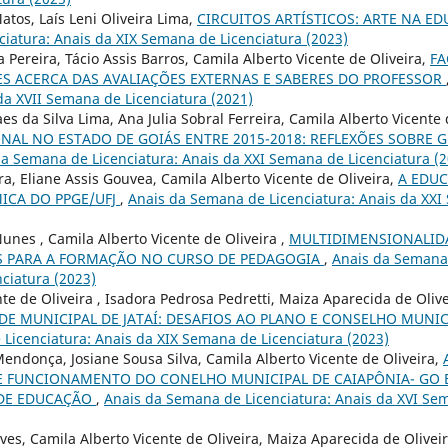
tos, Laís Leni Oliveira Lima,
CIRCUITOS ARTÍSTICOS: ARTE NA E
iatura: Anais da XIX Semana de Licenciatura (2023)
Pereira, Tácio Assis Barros, Camila Alberto Vicente de Oliveira,
FA
ES ACERCA DAS AVALIAÇÕES EXTERNAS E SABERES DO PROFESSOR
 da XVII Semana de Licenciatura (2021)
s da Silva Lima, Ana Julia Sobral Ferreira, Camila Alberto Vicente 
NAL NO ESTADO DE GOIÁS ENTRE 2015-2018: REFLEXÕES SOBRE 
a Semana de Licenciatura: Anais da XXI Semana de Licenciatura (2
ra, Eliane Assis Gouvea, Camila Alberto Vicente de Oliveira,
A EDUC
ICA DO PPGE/UFJ
,
Anais da Semana de Licenciatura: Anais da XXI
Nunes , Camila Alberto Vicente de Oliveira ,
MULTIDIMENSIONALID
S PARA A FORMAÇÃO NO CURSO DE PEDAGOGIA
,
Anais da Semana 
ciatura (2023)
nte de Oliveira , Isadora Pedrosa Pedretti, Maiza Aparecida de Oli
DE MUNICIPAL DE JATAÍ: DESAFIOS AO PLANO E CONSELHO MUNI
Licenciatura: Anais da XIX Semana de Licenciatura (2023)
endonça, Josiane Sousa Silva, Camila Alberto Vicente de Oliveira,
E FUNCIONAMENTO DO CONELHO MUNICIPAL DE CAIAPÔNIA- GO 
 DE EDUCAÇÃO
,
Anais da Semana de Licenciatura: Anais da XVI Se
ves, Camila Alberto Vicente de Oliveira, Maiza Aparecida de Olive