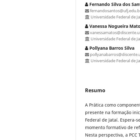
Fernando Silva dos San
fernandosantos@ufj.edu.b
Universidade Federal de Ja
Vanessa Nogueira Mat
vanessamatos@discente.uf
Universidade Federal de Ja
Pollyana Barros Silva
pollyanabarros@discente.u
Universidade Federal de Ja
Resumo
A Prática como componente
presente na formação ini
Federal de Jataí. Espera-
momento formativo de ref
Nesta perspectiva, a PCC