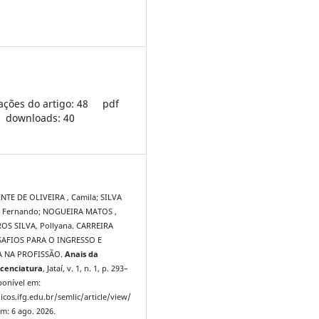
ações do artigo: 48
pdf
downloads: 40
NTE DE OLIVEIRA , Camila; SILVA
 Fernando; NOGUEIRA MATOS ,
OS SILVA, Pollyana. CARREIRA
SAFIOS PARA O INGRESSO E
 NA PROFISSÃO.
Anais da
cenciatura
, Jataí, v. 1, n. 1, p. 293–
ponível em:
icos.ifg.edu.br/semlic/article/view/
m: 6 ago. 2026.