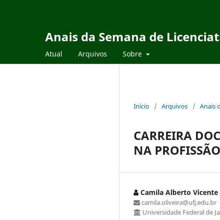
Anais da Semana de Licencia
Atual
Arquivos
Sobre
Início
/
Arquivos
/
Anais 
CARREIRA DOC
NA PROFISSÃ
Camila Alberto Vicente 
camila.oliveira@ufj.edu.br
Universidade Federal de Ja